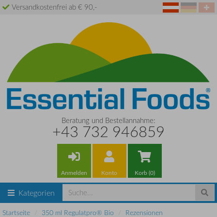
Versandkostenfrei ab € 90,-
Beratung und Bestellannahme:
+43 732 946859
Anmelden
Konto
Korb (0)
Kategorien
Startseite
350 ml Regulatpro® Bio
Rezensionen