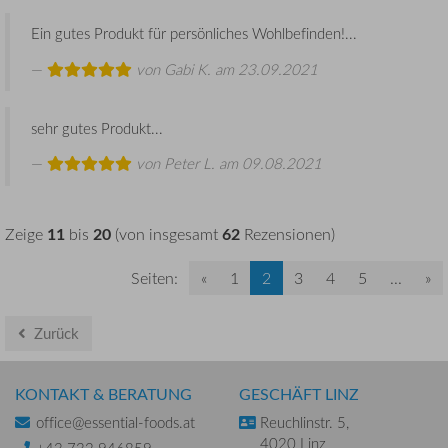
Ein gutes Produkt für persönliches Wohlbefinden!...
von
Gabi K.
am 23.09.2021
sehr gutes Produkt...
von
Peter L.
am 09.08.2021
11
20
62
Zeige
bis
(von insgesamt
Rezensionen)
Seiten:
«
1
2
3
4
5
...
»
Zurück
KONTAKT & BERATUNG
GESCHÄFT LINZ
office@essential-foods.at
Reuchlinstr. 5,
4020 Linz
+43 732 946859