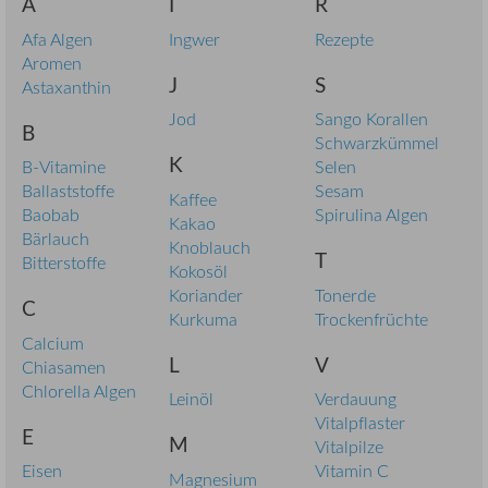
A
I
R
Afa Algen
Ingwer
Rezepte
Aromen
J
S
Astaxanthin
Jod
Sango Korallen
B
Schwarzkümmel
K
B-Vitamine
Selen
Ballaststoffe
Sesam
Kaffee
Baobab
Spirulina Algen
Kakao
Bärlauch
Knoblauch
T
Bitterstoffe
Kokosöl
Koriander
Tonerde
C
Kurkuma
Trockenfrüchte
Calcium
L
V
Chiasamen
Chlorella Algen
Leinöl
Verdauung
Vitalpflaster
E
M
Vitalpilze
Eisen
Vitamin C
Magnesium