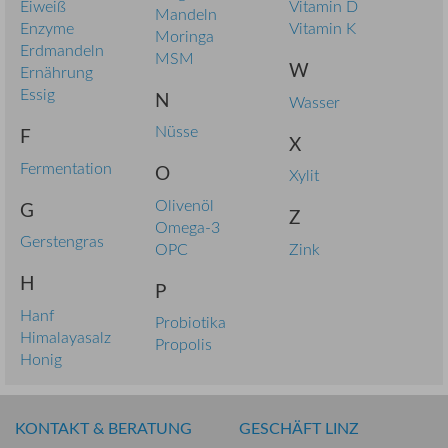
Eiweiß
Vitamin D
Mandeln
Enzyme
Vitamin K
Moringa
Erdmandeln
MSM
W
Ernährung
Essig
N
Wasser
Nüsse
F
X
Fermentation
O
Xylit
Olivenöl
G
Z
Omega-3
Gerstengras
OPC
Zink
H
P
Hanf
Probiotika
Himalayasalz
Propolis
Honig
KONTAKT & BERATUNG
GESCHÄFT LINZ