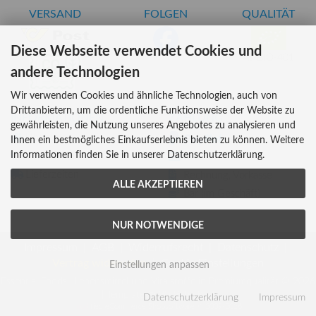
VERSAND
FOLGEN
QUALITÄT
Diese Webseite verwendet Cookies und
AT-BIO-401
andere Technologien
Wir verwenden Cookies und ähnliche Technologien, auch von
Drittanbietern, um die ordentliche Funktionsweise der Website zu
INFORMATIONEN
ZAHLUNG
gewährleisten, die Nutzung unseres Angebotes zu analysieren und
Über uns
Ihnen ein bestmögliches Einkaufserlebnis bieten zu können. Weitere
Informationen finden Sie in unserer Datenschutzerklärung.
Versandkosten
Kreditkarte
Lieferzeiten
Rechnung, Vorkasse
ALLE AKZEPTIEREN
Bar (im Geschäft)
NUR NOTWENDIGE
Impressum
AGB
Widerrufsrecht
Datenschutz
Vertrag widerrufen
Cookie Einstellungen
Einstellungen anpassen
Essential Foods | Lebensmittel und Vitalstoffe in Premiumqualität © 2026
| Template © 2026 by Karl
Datenschutzerklärung
Impressum
mod
ified eCommerce Shopsoftware © 2009-2026