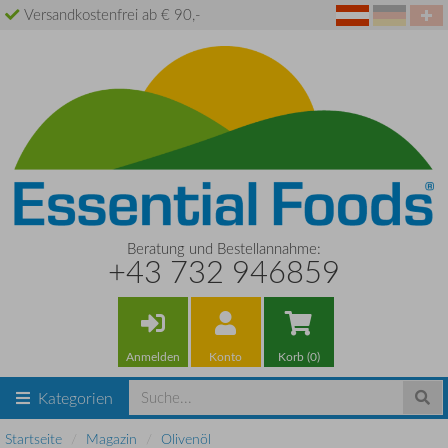
Versandkostenfrei ab € 90,-
Beratung und Bestellannahme:
+43 732 946859
Anmelden
Konto
Korb (0)
Kategorien
Startseite
Magazin
Olivenöl