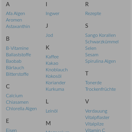
A
I
R
Afa Algen
Ingwer
Rezepte
Aromen
J
S
Astaxanthin
Jod
Sango Korallen
B
Schwarzkümmel
K
B-Vitamine
Selen
Ballaststoffe
Sesam
Kaffee
Baobab
Spirulina Algen
Kakao
Bärlauch
Knoblauch
T
Bitterstoffe
Kokosöl
Koriander
Tonerde
C
Kurkuma
Trockenfrüchte
Calcium
L
V
Chiasamen
Chlorella Algen
Leinöl
Verdauung
Vitalpflaster
E
M
Vitalpilze
Eisen
Vitamin C