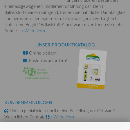
einer ausgewogenen, modernen Ernährung dar. Denn
Ballaststoffe wirken sättigend, fördern die natürliche Darmtätigkeit
und bereichern den Speiseplan. Doch was genau verbirgt sich
hinter dem Begriff "Ballaststoffe" und warum verdienen sie mehr
Aufme...
» Weiterlesen
UNSER PRODUKTKATALOG
Online
blättern
Kostenlos
anfordern!
KUNDENMEINUNGEN
Einfach genial wie schnell meine Bestellung vor Ort war!!!
Vielen lieben Dank 🙏
» Weiterlesen
4.9
(
52 Google-Rezensionen
)