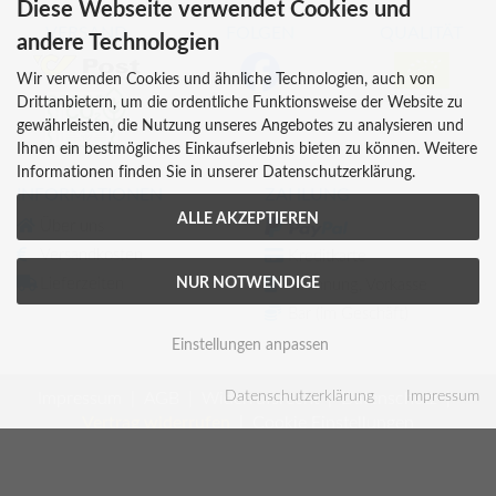
Diese Webseite verwendet Cookies und
VERSAND
FOLGEN
QUALITÄT
andere Technologien
Wir verwenden Cookies und ähnliche Technologien, auch von
AT-BIO-401
Drittanbietern, um die ordentliche Funktionsweise der Website zu
gewährleisten, die Nutzung unseres Angebotes zu analysieren und
Ihnen ein bestmögliches Einkaufserlebnis bieten zu können. Weitere
Informationen finden Sie in unserer Datenschutzerklärung.
INFORMATIONEN
ZAHLUNG
ALLE AKZEPTIEREN
Über uns
Versandkosten
Kreditkarte
NUR NOTWENDIGE
Lieferzeiten
Rechnung, Vorkasse
Bar (im Geschäft)
Einstellungen anpassen
Datenschutzerklärung
Impressum
Impressum
AGB
Widerrufsrecht
Datenschutz
Vertrag widerrufen
Cookie Einstellungen
Essential Foods | Lebensmittel und Vitalstoffe in Premiumqualität © 2026
| Template © 2026 by Karl
mod
ified eCommerce Shopsoftware © 2009-2026