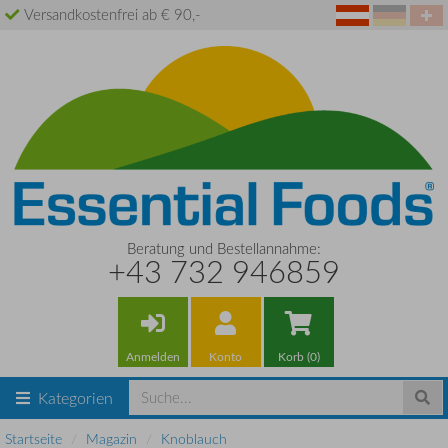
Versandkostenfrei ab € 90,-
Beratung und Bestellannahme:
+43 732 946859
Anmelden
Konto
Korb (0)
Kategorien
Startseite
Magazin
Knoblauch