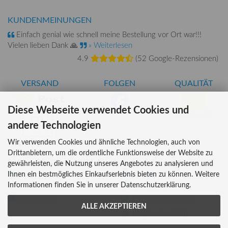
KUNDENMEINUNGEN
Einfach genial wie schnell meine Bestellung vor Ort war!!!
Vielen lieben Dank 🙏
» Weiterlesen
4.9
(
52 Google-Rezensionen
)
VERSAND
FOLGEN
QUALITÄT
Diese Webseite verwendet Cookies und
AT-BIO-401
andere Technologien
Wir verwenden Cookies und ähnliche Technologien, auch von
Drittanbietern, um die ordentliche Funktionsweise der Website zu
INFORMATIONEN
ZAHLUNG
gewährleisten, die Nutzung unseres Angebotes zu analysieren und
Über uns
Ihnen ein bestmögliches Einkaufserlebnis bieten zu können. Weitere
Informationen finden Sie in unserer Datenschutzerklärung.
Versandkosten
Kreditkarte
Lieferzeiten
Rechnung, Vorkasse
ALLE AKZEPTIEREN
Bar (im Geschäft)