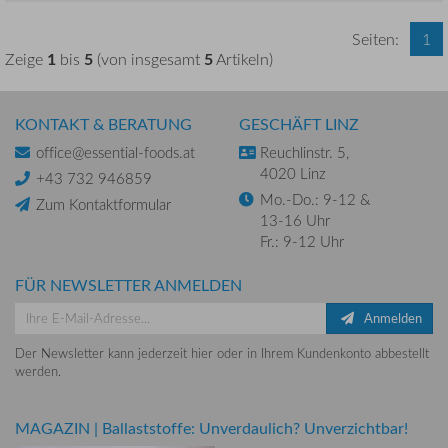
Seiten:
1
1
5
5
Zeige
bis
(von insgesamt
Artikeln)
KONTAKT & BERATUNG
GESCHÄFT LINZ
office@essential-foods.at
Reuchlinstr. 5,
4020 Linz
+43 732 946859
Mo.-Do.: 9-12 &
Zum Kontaktformular
13-16 Uhr
Fr.: 9-12 Uhr
FÜR NEWSLETTER ANMELDEN
Anmelden
Der Newsletter kann jederzeit hier oder in Ihrem Kundenkonto abbestellt
werden.
MAGAZIN
|
Ballaststoffe: Unverdaulich? Unverzichtbar!