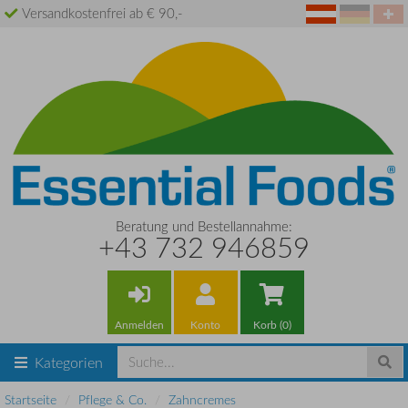
Versandkostenfrei ab € 90,-
Beratung und Bestellannahme:
+43 732 946859
Anmelden
Konto
Korb (0)
Kategorien
Startseite
Pflege & Co.
Zahncremes