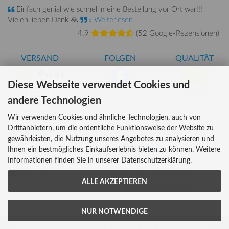
Einfach genial wie schnell meine Bestellung vor Ort war!!!
Vielen lieben Dank 🙏
» Weiterlesen
4.9
(
52 Google-Rezensionen
)
VERSAND
FOLGEN
QUALITÄT
Diese Webseite verwendet Cookies und
AT-BIO-401
andere Technologien
Wir verwenden Cookies und ähnliche Technologien, auch von
Drittanbietern, um die ordentliche Funktionsweise der Website zu
INFORMATIONEN
ZAHLUNG
gewährleisten, die Nutzung unseres Angebotes zu analysieren und
Über uns
Ihnen ein bestmögliches Einkaufserlebnis bieten zu können. Weitere
Informationen finden Sie in unserer Datenschutzerklärung.
Versandkosten
Kreditkarte
Lieferzeiten
Rechnung, Vorkasse
ALLE AKZEPTIEREN
Bar (im Geschäft)
NUR NOTWENDIGE
Impressum
AGB
Widerrufsrecht
Datenschutz