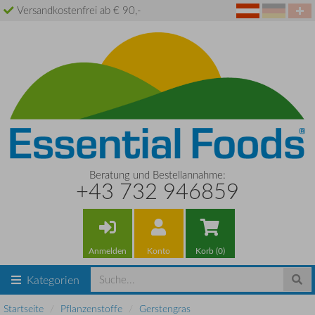
Versandkostenfrei ab € 90,-
Beratung und Bestellannahme:
+43 732 946859
Anmelden
Konto
Korb (0)
Kategorien
Startseite
Pflanzenstoffe
Gerstengras