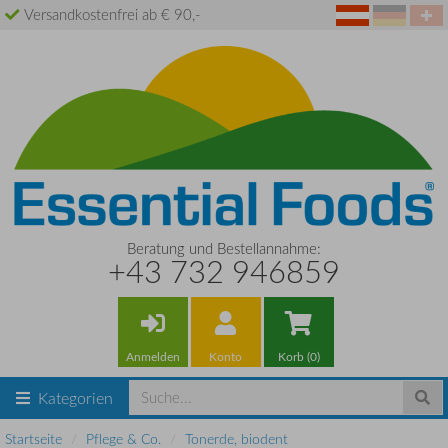
Versandkostenfrei ab € 90,-
Beratung und Bestellannahme:
+43 732 946859
Anmelden
Konto
Korb (0)
Kategorien
Startseite
Pflege & Co.
Tonerde, biodent