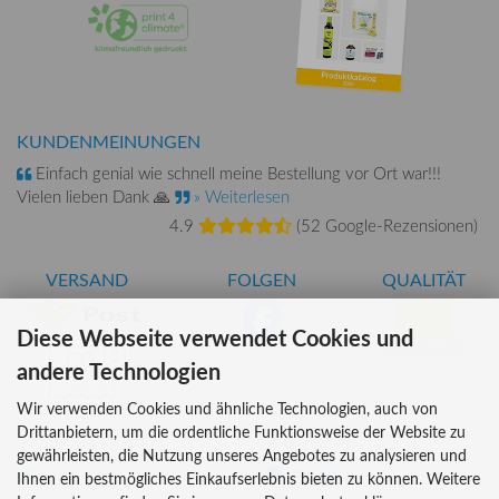
KUNDENMEINUNGEN
Einfach genial wie schnell meine Bestellung vor Ort war!!!
Vielen lieben Dank 🙏
» Weiterlesen
4.9
(
52 Google-Rezensionen
)
VERSAND
FOLGEN
QUALITÄT
Diese Webseite verwendet Cookies und
AT-BIO-401
andere Technologien
Wir verwenden Cookies und ähnliche Technologien, auch von
Drittanbietern, um die ordentliche Funktionsweise der Website zu
INFORMATIONEN
ZAHLUNG
gewährleisten, die Nutzung unseres Angebotes zu analysieren und
Über uns
Ihnen ein bestmögliches Einkaufserlebnis bieten zu können. Weitere