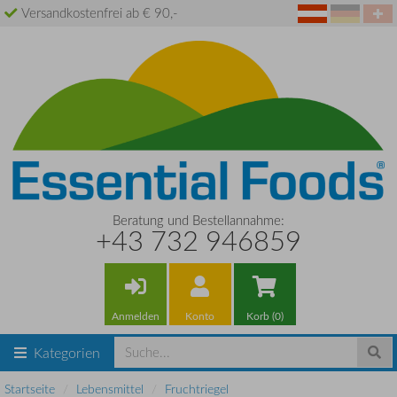
Versandkostenfrei ab € 90,-
Beratung und Bestellannahme:
+43 732 946859
Anmelden
Konto
Korb (0)
Kategorien
Startseite
Lebensmittel
Fruchtriegel