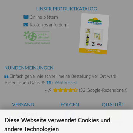
UNSER PRODUKTKATALOG
Online
blättern
Kostenlos
anfordern!
KUNDENMEINUNGEN
Einfach genial wie schnell meine Bestellung vor Ort war!!!
Vielen lieben Dank 🙏
» Weiterlesen
4.9
(
52 Google-Rezensionen
)
VERSAND
FOLGEN
QUALITÄT
Diese Webseite verwendet Cookies und
AT-BIO-401
andere Technologien