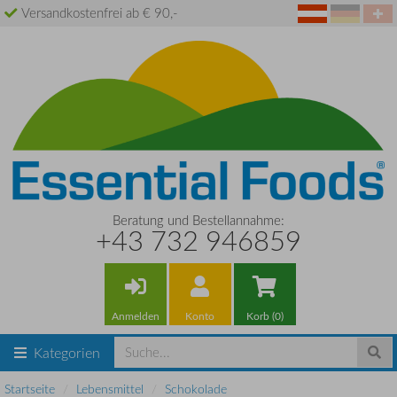
Versandkostenfrei ab € 90,-
Beratung und Bestellannahme:
+43 732 946859
Anmelden
Konto
Korb (0)
Kategorien
Startseite
Lebensmittel
Schokolade