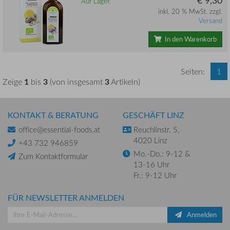
Auf Lager.
inkl. 20 % MwSt. zzgl.
Versand
In den Warenkorb
Seiten:
1
1
3
3
Zeige
bis
(von insgesamt
Artikeln)
KONTAKT & BERATUNG
GESCHÄFT LINZ
office@essential-foods.at
Reuchlinstr. 5,
4020 Linz
+43 732 946859
Mo.-Do.: 9-12 &
Zum Kontaktformular
13-16 Uhr
Fr.: 9-12 Uhr
FÜR NEWSLETTER ANMELDEN
Anmelden