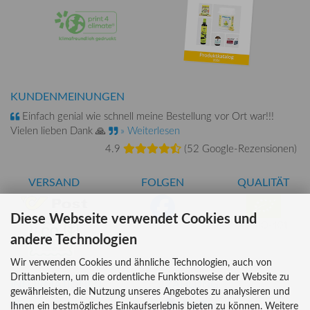
KUNDENMEINUNGEN
Einfach genial wie schnell meine Bestellung vor Ort war!!!
Vielen lieben Dank 🙏
» Weiterlesen
4.9
(
52 Google-Rezensionen
)
VERSAND
FOLGEN
QUALITÄT
Diese Webseite verwendet Cookies und
AT-BIO-401
andere Technologien
Wir verwenden Cookies und ähnliche Technologien, auch von
Drittanbietern, um die ordentliche Funktionsweise der Website zu
INFORMATIONEN
ZAHLUNG
gewährleisten, die Nutzung unseres Angebotes zu analysieren und
Über uns
Ihnen ein bestmögliches Einkaufserlebnis bieten zu können. Weitere