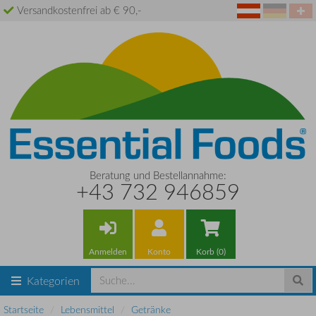
Versandkostenfrei ab € 90,-
Beratung und Bestellannahme:
+43 732 946859
Anmelden
Konto
Korb (0)
Kategorien
Startseite
Lebensmittel
Getränke