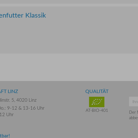
nfutter Klassik
FT LINZ
QUALITÄT
instr. 5,
4020 Linz
o.: 9-12 &
13-16 Uhr
AT-BIO-401
Der 
-12 Uhr
abbes
tbar!