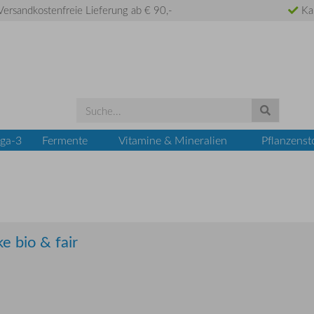
ersandkostenfreie Lieferung ab € 90,-
Ka
ga-3
Fermente
Vitamine & Mineralien
Pflanzenst
e bio & fair