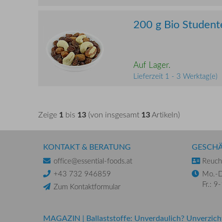
200 g Bio Studente
Auf Lager.
Lieferzeit 1 - 3 Werktag(e)
1
13
13
Zeige
bis
(von insgesamt
Artikeln)
KONTAKT & BERATUNG
GESCHÄ
office@essential-foods.at
Reuchl
+43 732 946859
Mo.-D
Fr.: 9
Zum Kontaktformular
MAGAZIN
|
Ballaststoffe: Unverdaulich? Unverzich