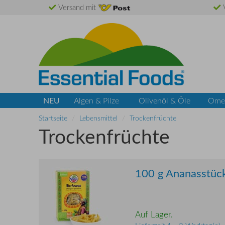
Versand mit
V
NEU
Algen & Pilze
Olivenöl & Öle
Ome
Startseite
Lebensmittel
Trockenfrüchte
Trockenfrüchte
100 g Ananasstück
Auf Lager.