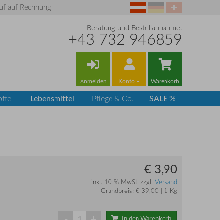
uf auf Rechnung
Beratung und Bestellannahme:
+43 732 946859
Anmelden
Konto
Warenkorb
Lebensmittel
SALE %
offe
Pflege & Co.
€ 3,90
inkl. 10 % MwSt. zzgl.
Versand
Grundpreis: € 39,00 | 1 Kg
-
+
In den Warenkorb