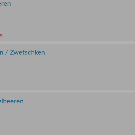
eren
r.
en / Zwetschken
elbeeren