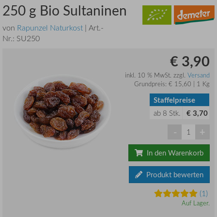
250 g Bio Sultaninen
von
Rapunzel Naturkost
| Art.-
Nr.:
SU250
€ 3,90
inkl. 10 % MwSt. zzgl.
Versand
Grundpreis: € 15,60 | 1 Kg
Staffelpreise
ab
8
Stk.
€ 3,70
-
+
In den Warenkorb
Produkt bewerten
(1)
Auf Lager.