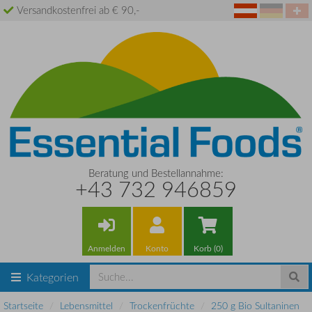
Versandkostenfrei ab € 90,-
Beratung und Bestellannahme:
+43 732 946859
Anmelden
Konto
Korb (0)
Kategorien
Startseite
Lebensmittel
Trockenfrüchte
250 g Bio Sultaninen