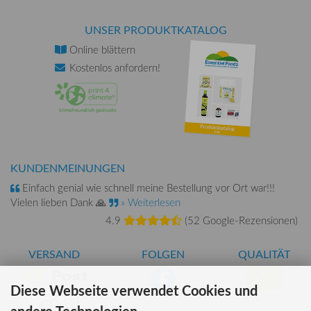
UNSER PRODUKTKATALOG
Online
blättern
Kostenlos
anfordern!
KUNDENMEINUNGEN
Einfach genial wie schnell meine Bestellung vor Ort war!!!
Vielen lieben Dank 🙏
» Weiterlesen
4.9
(
52 Google-Rezensionen
)
VERSAND
FOLGEN
QUALITÄT
Diese Webseite verwendet Cookies und
AT-BIO-401
andere Technologien