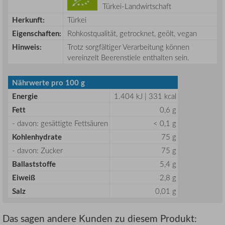
Türkei-Landwirtschaft
Herkunft:
Türkei
Eigenschaften:
Rohkostqualität, getrocknet, geölt, vegan
Hinweis:
Trotz sorgfältiger Verarbeitung können
vereinzelt Beerenstiele enthalten sein.
Nährwerte pro 100 g
Energie
1.404 kJ | 331 kcal
Fett
0,6 g
- davon: gesättigte Fettsäuren
< 0,1 g
Kohlenhydrate
75 g
- davon: Zucker
75 g
Ballaststoffe
5,4 g
Eiweiß
2,8 g
Salz
0,01 g
Das sagen andere Kunden zu diesem Produkt: