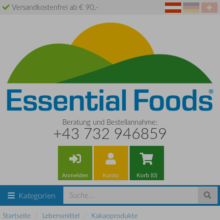
Versandkostenfrei ab € 90,-
Beratung und Bestellannahme:
+43 732 946859
Anmelden
Konto
Korb (0)
Kategorien
Startseite
Lebensmittel
Kakaoprodukte