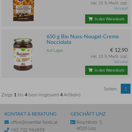
inkl. 10 % MwSt. zzgl.
Versand
In den Warenkorb
650 g Bio Nuss-Nougat-Creme
Nocciolata
€ 12,90
Auf Lager.
inkl. 10 % MwSt. zzgl.
Versand
In den Warenkorb
Seiten:
1
1
4
4
Zeige
bis
(von insgesamt
Artikeln)
KONTAKT & BERATUNG
GESCHÄFT LINZ
office@essential-foods.at
Reuchlinstr. 5,
4020 Linz
+43 732 946859