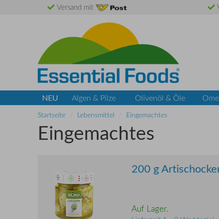
Versand mit
V
NEU
Algen & Pilze
Olivenöl & Öle
Ome
Startseite
Lebensmittel
Eingemachtes
Eingemachtes
200 g Artischocke
Auf Lager.