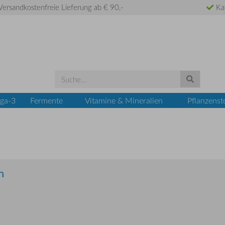
ersandkostenfreie Lieferung ab € 90,-
Ka
ga-3
Fermente
Vitamine & Mineralien
Pflanzenst
n