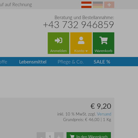
uf auf Rechnung
Beratung und Bestellannahme:
+43 732 946859
Anmelden
Konto
Warenkorb
Lebensmittel
SALE %
offe
Pflege & Co.
€ 9,20
inkl. 10 % MwSt. zzgl.
Versand
Grundpreis: € 46,00 | 1 Kg
-
+
In den Warenkorb