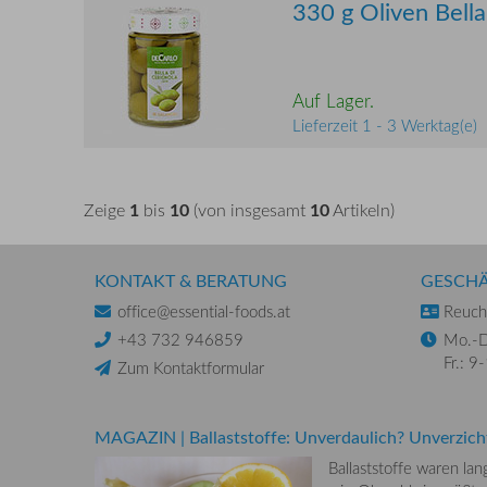
330 g Oliven Bella
Auf Lager.
Lieferzeit 1 - 3 Werktag(e)
1
10
10
Zeige
bis
(von insgesamt
Artikeln)
KONTAKT & BERATUNG
GESCHÄ
office@essential-foods.at
Reuchl
+43 732 946859
Mo.-D
Fr.: 9
Zum Kontaktformular
MAGAZIN
|
Ballaststoffe: Unverdaulich? Unverzich
Ballaststoffe waren la