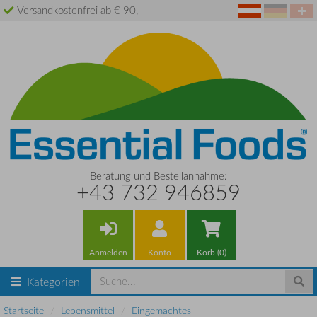
Versandkostenfrei ab € 90,-
Beratung und Bestellannahme:
+43 732 946859
Anmelden
Konto
Korb (0)
Kategorien
Startseite
Lebensmittel
Eingemachtes