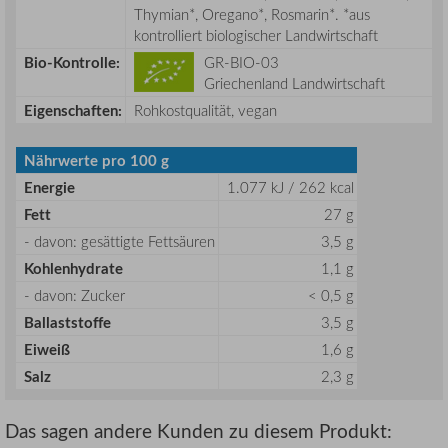
Thymian*, Oregano*, Rosmarin*. *aus
kontrolliert biologischer Landwirtschaft
Bio-Kontrolle:
GR-BIO-03
Griechenland Landwirtschaft
Eigenschaften:
Rohkostqualität, vegan
Nährwerte pro 100 g
Energie
1.077 kJ / 262 kcal
Fett
27 g
- davon: gesättigte Fettsäuren
3,5 g
Kohlenhydrate
1,1 g
- davon: Zucker
< 0,5 g
Ballaststoffe
3,5 g
Eiweiß
1,6 g
Salz
2,3 g
Das sagen andere Kunden zu diesem Produkt: