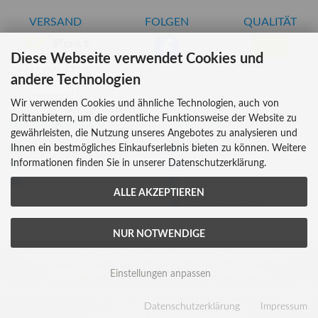
VERSAND
FOLGEN
QUALITÄT
Diese Webseite verwendet Cookies und
AT-BIO-401
andere Technologien
Wir verwenden Cookies und ähnliche Technologien, auch von
Drittanbietern, um die ordentliche Funktionsweise der Website zu
INFORMATIONEN
ZAHLUNG
gewährleisten, die Nutzung unseres Angebotes zu analysieren und
Über uns
Ihnen ein bestmögliches Einkaufserlebnis bieten zu können. Weitere
Informationen finden Sie in unserer Datenschutzerklärung.
Versandkosten
Kreditkarte
Lieferzeiten
Rechnung, Vorkasse
ALLE AKZEPTIEREN
Bar (im Geschäft)
NUR NOTWENDIGE
Impressum
AGB
Widerrufsrecht
Datenschutz
Vertrag widerrufen
Cookie Einstellungen
Einstellungen anpassen
Essential Foods | Lebensmittel und Vitalstoffe in Premiumqualität © 2026
| Template © 2026 by Karl
Datenschutzerklärung
Impressum
mod
ified eCommerce Shopsoftware © 2009-2026