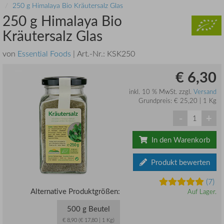
250 g Himalaya Bio Kräutersalz Glas
250 g Himalaya Bio
Kräutersalz Glas
von
Essential Foods
| Art.-Nr.:
KSK250
€ 6,30
inkl. 10 % MwSt. zzgl.
Versand
Grundpreis: € 25,20 | 1 Kg
-
+
In den Warenkorb
Produkt bewerten
(7)
Alternative Produktgrößen:
Auf Lager.
500 g Beutel
€ 8,90 (€ 17,80 | 1 Kg)