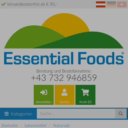
Versandkostenfrei ab € 90,-
Beratung und Bestellannahme:
+43 732 946859
Anmelden
Konto
Korb (0)
Kategorien
Startseite
Lebensmittel
Natursalz