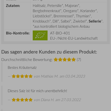
Zutaten:
Halitsalz, Petersilie*, Majoran*,
Bergbohnenkraut*, Oregano*, Koriander*,
Liebstöckel*, Brennnessel*, Thymian*,
Knoblauch*, Dill*, Salbei*, Zwiebel*,
Sellerie
*.
*aus kontrolliert biologischem Anbau
Bio-Kontrolle:
AT-BIO-401
EU-/Nicht-EU-Landwirtschaft
Das sagen andere Kunden zu diesem Produkt:
Durchschnittliche Bewertung:
(7)
Bestes Kräutersalz
von
Mathias M.
am 03.04.2023
Dieses Salz ist für mich unentbehrlich!
von
Diana H.
am 27.03.2022