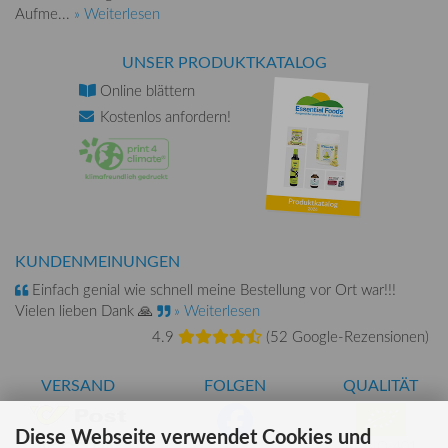
Aufme...
» Weiterlesen
UNSER PRODUKTKATALOG
Online
blättern
Kostenlos
anfordern!
KUNDENMEINUNGEN
Einfach genial wie schnell meine Bestellung vor Ort war!!!
Vielen lieben Dank 🙏
» Weiterlesen
4.9
(
52 Google-Rezensionen
)
VERSAND
FOLGEN
QUALITÄT
Diese Webseite verwendet Cookies und
AT-BIO-401