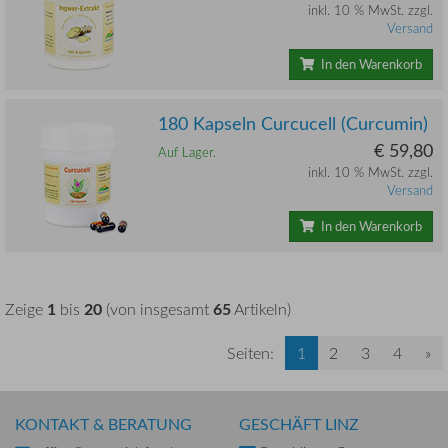
inkl. 10 % MwSt. zzgl.
Versand
In den Warenkorb
180 Kapseln Curcucell (Curcumin)
€ 59,80
Auf Lager.
inkl. 10 % MwSt. zzgl.
Versand
In den Warenkorb
1
20
65
Zeige
bis
(von insgesamt
Artikeln)
Seiten:
1
2
3
4
»
KONTAKT & BERATUNG
GESCHÄFT LINZ