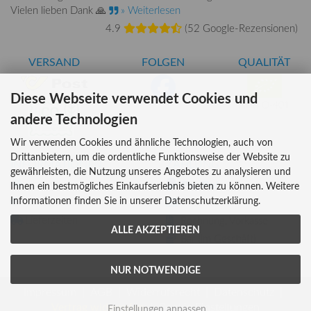
Vielen lieben Dank 🙏
» Weiterlesen
4.9
(
52 Google-Rezensionen
)
VERSAND
FOLGEN
QUALITÄT
Diese Webseite verwendet Cookies und
AT-BIO-401
andere Technologien
Wir verwenden Cookies und ähnliche Technologien, auch von
Drittanbietern, um die ordentliche Funktionsweise der Website zu
INFORMATIONEN
ZAHLUNG
gewährleisten, die Nutzung unseres Angebotes zu analysieren und
Über uns
Ihnen ein bestmögliches Einkaufserlebnis bieten zu können. Weitere
Informationen finden Sie in unserer Datenschutzerklärung.
Versandkosten
Kreditkarte
Lieferzeiten
Rechnung, Vorkasse
ALLE AKZEPTIEREN
Bar (im Geschäft)
NUR NOTWENDIGE
Impressum
AGB
Widerrufsrecht
Datenschutz
Vertrag widerrufen
Cookie Einstellungen
Einstellungen anpassen