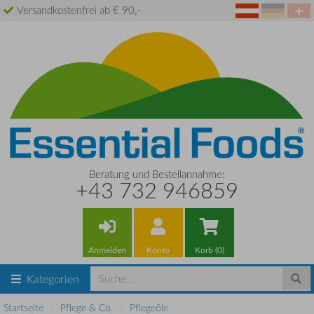
Versandkostenfrei ab € 90,-
Beratung und Bestellannahme:
+43 732 946859
Anmelden
Konto
Korb (0)
Kategorien
Startseite
Pflege & Co.
Pflegeöle