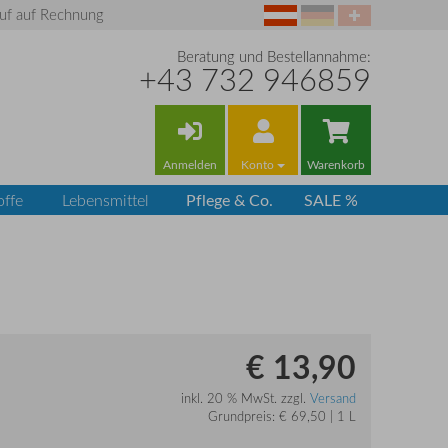
uf auf Rechnung
Beratung und Bestellannahme:
+43 732 946859
Anmelden
Konto
Warenkorb
Pflege & Co.
SALE %
offe
Lebensmittel
€ 13,90
inkl. 20 % MwSt. zzgl.
Versand
Grundpreis: € 69,50 | 1 L