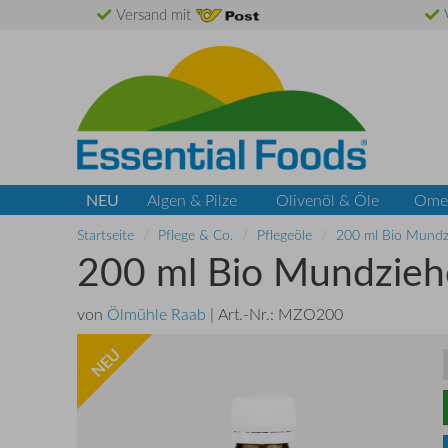
Versand mit
V
NEU
Algen & Pilze
Olivenöl & Öle
Ome
Startseite
Pflege & Co.
Pflegeöle
200 ml Bio Mundz
200 ml Bio Mundzieh
von
Ölmühle Raab
| Art.-Nr.:
MZO200
NEU