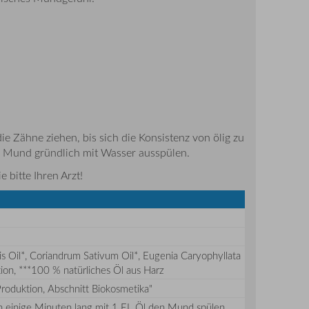
ähne ziehen, bis sich die Konsistenz von ölig zu
en Mund gründlich mit Wasser ausspülen.
 bitte Ihren Arzt!
lis Oil*, Coriandrum Sativum Oil*, Eugenia Caryophyllata
ation, ***100 % natürliches Öl aus Harz
 Produktion, Abschnitt Biokosmetika"
n einige Minuten lang mit 1 EL Öl den Mund spülen.