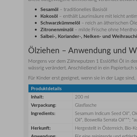
Sesamöl
– traditionelles Basisöl
Kokosöl
– enthält Laurinsäure mit leicht anti
Schwarzkümmelöl
– reich an ätherischen Öl
Zitronenminzöl
– milde Frische ohne Mentho
Salbei-, Koriander-, Nelken- und Weihrauch
Ölziehen – Anwendung und Wi
Morgens vor dem Zähneputzen 1 Esslöffel Öl in de
wässrig verändert. Anschließend in ein Papiertuch
Für Kinder erst geeignet, wenn sie in der Lage sind,
Produktdetails
Inhalt:
200 ml
Verpackung:
Glasflasche
Ingredients:
Sesamum Indicum Seed Oil*, Oleum
Oil*, Boswellia Serrata Oil***; 
Herkunft:
Hergestellt in Österreich, Bio-K
Anwendung
:
Für eine reinigende und erfris