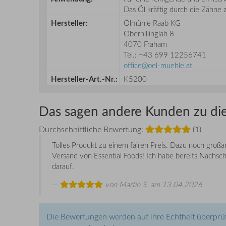
Das Öl kräftig durch die Zähne 
Hersteller:
Ölmühle Raab KG
Oberhillinglah 8
4070 Fraham
Tel.: +43 699 12256741
office@oel-muehle.at
Hersteller-Art.-Nr.:
K5200
Das sagen andere Kunden zu di
Durchschnittliche Bewertung:
(1)
Tolles Produkt zu einem fairen Preis. Dazu noch großa
Versand von Essential Foods! Ich habe bereits Nachsch
darauf.
von
Martin S.
am 13.04.2026
Die Bewertungen werden auf ihre Echtheit überprüf