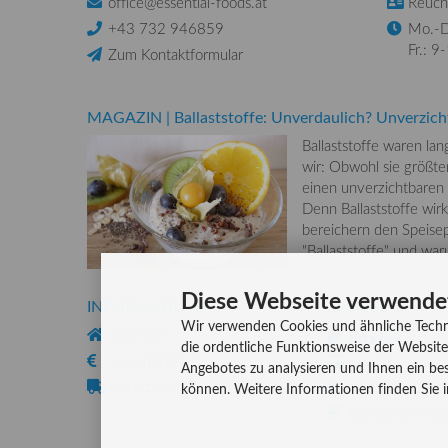
office@essential-foods.at
Reuchl
+43 732 946859
Mo.-D
Fr.: 9
Zum Kontaktformular
MAGAZIN
|
Ballaststoffe: Unverdaulich? Unverzich
Ballaststoffe waren la
wir: Obwohl sie größten
einen unverzichtbaren
Denn Ballaststoffe wirk
bereichern den Speisep
"Ballaststoffe" und wa
Diese Webseite verwende
INFORMATIONEN
ZAHLUNG
Wir verwenden Cookies und ähnliche Techn
Über uns
die ordentliche Funktionsweise der Website
Versandkosten
Kreditkarte
Angebotes zu analysieren und Ihnen ein bes
Lieferzeiten
Rechnung, Vork
können. Weitere Informationen finden Sie 
Bar (im Geschäf