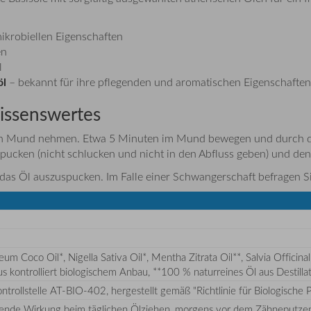
mikrobiellen Eigenschaften
en
l
öl
– bekannt für ihre pflegenden und aromatischen Eigenschaften
ssenswertes
n Mund nehmen. Etwa 5 Minuten im Mund bewegen und durch die Z
 spucken (nicht schlucken und nicht in den Abfluss geben) und d
 das Öl auszuspucken. Im Falle einer Schwangerschaft befragen Sie
 Coco Oil*, Nigella Sativa Oil*, Mentha Zitrata Oil**, Salvia Officina
*aus kontrolliert biologischem Anbau, **100 % naturreines Öl aus Destill
ontrollstelle AT-BIO-402, hergestellt gemäß "Richtlinie für Biologische
chende Wirkung beim täglichen Ölziehen, morgens vor dem Zähneputze