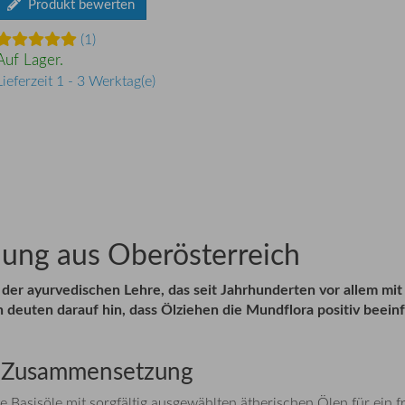
Produkt bewerten
(1)
Auf Lager.
Lieferzeit 1 - 3 Werktag(e)
hung aus Oberösterreich
s der ayurvedischen Lehre, das seit Jahrhunderten vor allem mit S
euten darauf hin, dass Ölziehen die Mundflora positiv beeinf
e Zusammensetzung
asisöle mit sorgfältig ausgewählten ätherischen Ölen für ein f