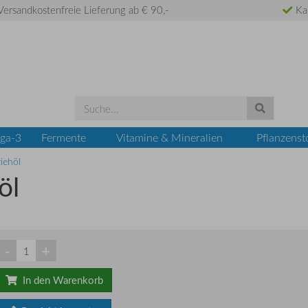
ersandkostenfreie Lieferung ab € 90,-
Ka
ga-3
Fermente
Vitamine & Mineralien
Pflanzenst
iehöl
öl
-
+
In den Warenkorb