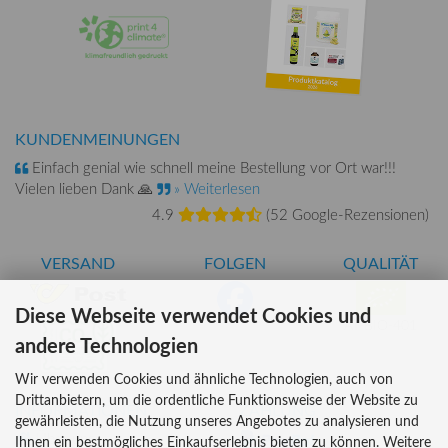
KUNDENMEINUNGEN
Einfach genial wie schnell meine Bestellung vor Ort war!!!
Vielen lieben Dank 🙏
» Weiterlesen
4.9
(
52 Google-Rezensionen
)
VERSAND
FOLGEN
QUALITÄT
Diese Webseite verwendet Cookies und
AT-BIO-401
andere Technologien
Wir verwenden Cookies und ähnliche Technologien, auch von
Drittanbietern, um die ordentliche Funktionsweise der Website zu
INFORMATIONEN
ZAHLUNG
gewährleisten, die Nutzung unseres Angebotes zu analysieren und
Über uns
Ihnen ein bestmögliches Einkaufserlebnis bieten zu können. Weitere