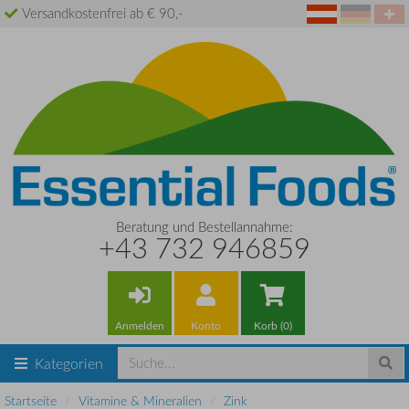
Versandkostenfrei ab € 90,-
Beratung und Bestellannahme:
+43 732 946859
Anmelden
Konto
Korb (0)
Kategorien
Startseite
Vitamine & Mineralien
Zink