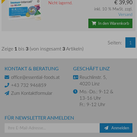
€ 39,90
Nicht lagernd.
inkl. 10 % MwSt. zzgl.
Versand
In den Warenkorb
Seiten:
1
1
3
3
Zeige
bis
(von insgesamt
Artikeln)
KONTAKT & BERATUNG
GESCHÄFT LINZ
office@essential-foods.at
Reuchlinstr. 5,
4020 Linz
+43 732 946859
Mo.-Do.: 9-12 &
Zum Kontaktformular
13-16 Uhr
Fr.: 9-12 Uhr
FÜR NEWSLETTER ANMELDEN
Anmelden