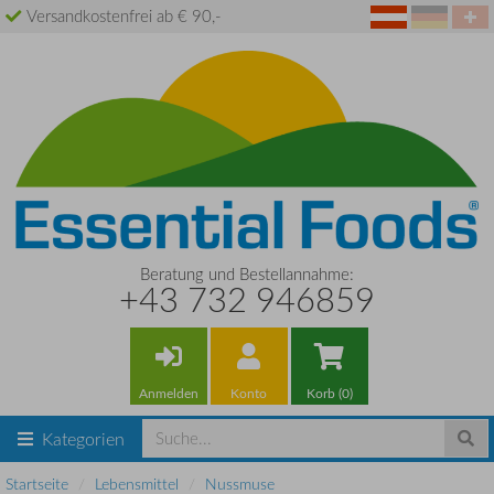
Versandkostenfrei ab € 90,-
Beratung und Bestellannahme:
+43 732 946859
Anmelden
Konto
Korb (0)
Kategorien
Startseite
Lebensmittel
Nussmuse