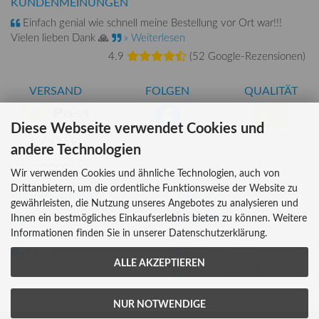
KUNDENMEINUNGEN
Einfach genial wie schnell meine Bestellung vor Ort war!!!
Vielen lieben Dank 🙏
» Weiterlesen
4.9
(
52 Google-Rezensionen
)
VERSAND
FOLGEN
QUALITÄT
Diese Webseite verwendet Cookies und
AT-BIO-401
andere Technologien
Wir verwenden Cookies und ähnliche Technologien, auch von
Drittanbietern, um die ordentliche Funktionsweise der Website zu
INFORMATIONEN
ZAHLUNG
gewährleisten, die Nutzung unseres Angebotes zu analysieren und
Über uns
Ihnen ein bestmögliches Einkaufserlebnis bieten zu können. Weitere
Informationen finden Sie in unserer Datenschutzerklärung.
Versandkosten
Kreditkarte
Lieferzeiten
Rechnung, Vorkasse
ALLE AKZEPTIEREN
Bar (im Geschäft)
NUR NOTWENDIGE