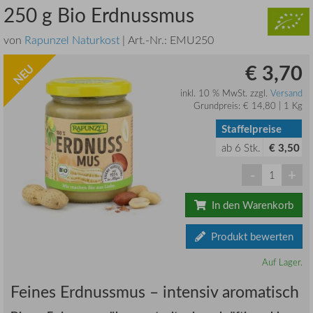
250 g Bio Erdnussmus
von
Rapunzel Naturkost
| Art.-Nr.:
EMU250
€ 3,70
NEU
inkl. 10 % MwSt. zzgl.
Versand
Grundpreis: € 14,80 | 1 Kg
Staffelpreise
ab
6
Stk.
€ 3,50
-
+
In den Warenkorb
Produkt bewerten
Auf Lager.
Feines Erdnussmus – intensiv aromatisch