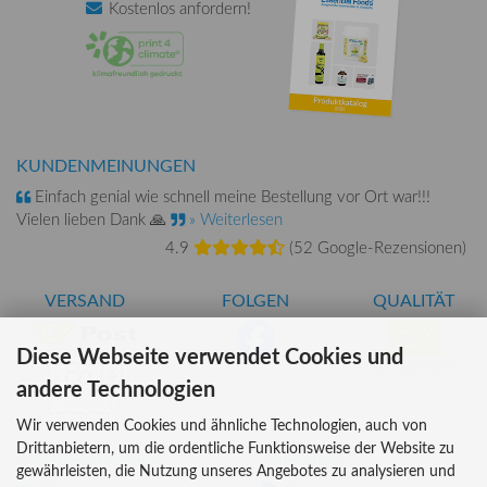
Kostenlos
anfordern!
KUNDENMEINUNGEN
Einfach genial wie schnell meine Bestellung vor Ort war!!!
Vielen lieben Dank 🙏
» Weiterlesen
4.9
(
52 Google-Rezensionen
)
VERSAND
FOLGEN
QUALITÄT
Diese Webseite verwendet Cookies und
AT-BIO-401
andere Technologien
Wir verwenden Cookies und ähnliche Technologien, auch von
Drittanbietern, um die ordentliche Funktionsweise der Website zu
INFORMATIONEN
ZAHLUNG
gewährleisten, die Nutzung unseres Angebotes zu analysieren und