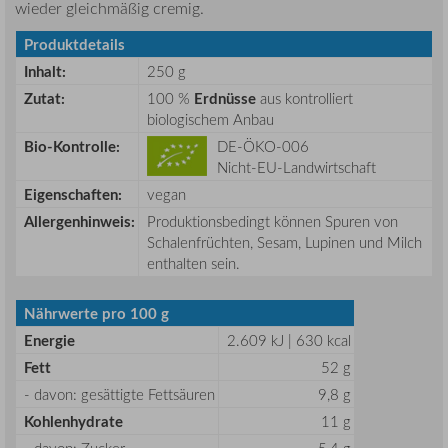
wieder gleichmäßig cremig.
Produktdetails
Inhalt:
250 g
Zutat:
100 %
Erdnüsse
aus kontrolliert
biologischem Anbau
Bio-Kontrolle:
DE-ÖKO-006
Nicht-EU-Landwirtschaft
Eigenschaften:
vegan
Allergenhinweis:
Produktionsbedingt können Spuren von
Schalenfrüchten, Sesam, Lupinen und Milch
enthalten sein.
Nährwerte pro 100 g
Energie
2.609 kJ | 630 kcal
Fett
52 g
- davon: gesättigte Fettsäuren
9,8 g
Kohlenhydrate
11 g
- davon: Zucker
5,4 g