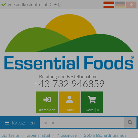
Versandkostenfrei ab € 90,-
Beratung und Bestellannahme:
+43 732 946859
Anmelden
Konto
Korb (0)
Kategorien
Startseite
Lebensmittel
Nussmuse
250 g Bio Erdnussmus