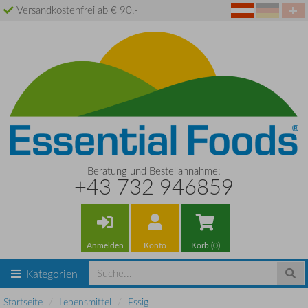
Versandkostenfrei ab € 90,-
Beratung und Bestellannahme:
+43 732 946859
Anmelden
Konto
Korb (0)
Kategorien
Startseite
Lebensmittel
Essig