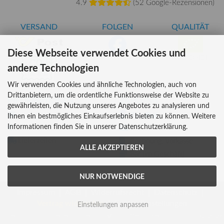
4.9
(
52 Google-Rezensionen
)
VERSAND
FOLGEN
QUALITÄT
Diese Webseite verwendet Cookies und
AT-BIO-401
andere Technologien
Wir verwenden Cookies und ähnliche Technologien, auch von
Drittanbietern, um die ordentliche Funktionsweise der Website zu
INFORMATIONEN
ZAHLUNG
gewährleisten, die Nutzung unseres Angebotes zu analysieren und
Über uns
Ihnen ein bestmögliches Einkaufserlebnis bieten zu können. Weitere
Informationen finden Sie in unserer Datenschutzerklärung.
Versandkosten
Kreditkarte
Lieferzeiten
Rechnung, Vorkasse
ALLE AKZEPTIEREN
Bar (im Geschäft)
NUR NOTWENDIGE
Impressum
AGB
Widerrufsrecht
Datenschutz
Vertrag widerrufen
Cookie Einstellungen
Einstellungen anpassen
Essential Foods | Lebensmittel und Vitalstoffe in Premiumqualität © 2026