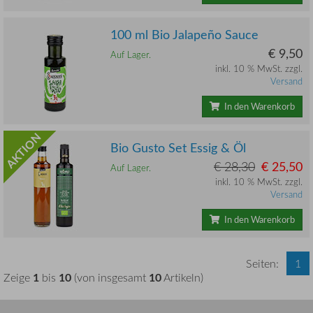
100 ml Bio Jalapeño Sauce
€ 9,50
Auf Lager.
inkl. 10 % MwSt. zzgl.
Versand
In den Warenkorb
AKTION
Bio Gusto Set Essig & Öl
€ 28,30
€ 25,50
Auf Lager.
inkl. 10 % MwSt. zzgl.
Versand
In den Warenkorb
Seiten:
1
1
10
10
Zeige
bis
(von insgesamt
Artikeln)