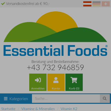
Versandkostenfrei ab € 90,-
Beratung und Bestellannahme:
+43 732 946859
Anmelden
Konto
Korb (0)
Kategorien
Startseite
Vitamine & Mineralien
Vitamin K2