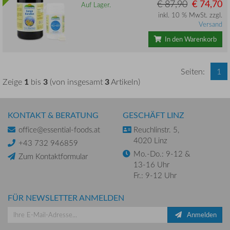
€ 87,90
€ 74,70
Auf Lager.
inkl. 10 % MwSt. zzgl.
Versand
In den Warenkorb
Seiten:
1
1
3
3
Zeige
bis
(von insgesamt
Artikeln)
KONTAKT & BERATUNG
GESCHÄFT LINZ
office@essential-foods.at
Reuchlinstr. 5,
4020 Linz
+43 732 946859
Mo.-Do.: 9-12 &
Zum Kontaktformular
13-16 Uhr
Fr.: 9-12 Uhr
FÜR NEWSLETTER ANMELDEN
Anmelden