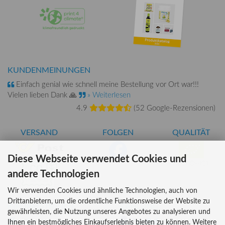
KUNDENMEINUNGEN
Einfach genial wie schnell meine Bestellung vor Ort war!!!
Vielen lieben Dank 🙏
» Weiterlesen
4.9
(
52 Google-Rezensionen
)
VERSAND
FOLGEN
QUALITÄT
Diese Webseite verwendet Cookies und
AT-BIO-401
andere Technologien
Wir verwenden Cookies und ähnliche Technologien, auch von
Drittanbietern, um die ordentliche Funktionsweise der Website zu
INFORMATIONEN
ZAHLUNG
gewährleisten, die Nutzung unseres Angebotes zu analysieren und
Über uns
Ihnen ein bestmögliches Einkaufserlebnis bieten zu können. Weitere