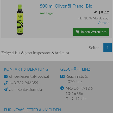
500 ml Olivenöl Franci Bio
€ 18,40
Auf Lager.
inkl. 10 % MwSt. zzgl.
Versand
In den Warenkorb
Seiten:
1
1
6
6
Zeige
bis
(von insgesamt
Artikeln)
KONTAKT & BERATUNG
GESCHÄFT LINZ
office@essential-foods.at
Reuchlinstr. 5,
4020 Linz
+43 732 946859
Mo.-Do.: 9-12 &
Zum Kontaktformular
13-16 Uhr
Fr.: 9-12 Uhr
FÜR NEWSLETTER ANMELDEN