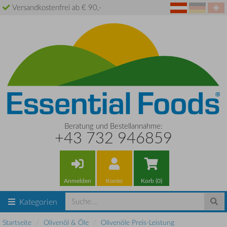
Versandkostenfrei ab € 90,-
Beratung und Bestellannahme:
+43 732 946859
Anmelden
Konto
Korb (0)
Kategorien
Startseite
Olivenöl & Öle
Olivenöle Preis-Leistung