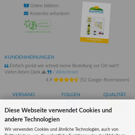
Online
blättern
Kostenlos
anfordern!
KUNDENMEINUNGEN
Einfach genial wie schnell meine Bestellung vor Ort war!!!
Vielen lieben Dank 🙏
» Weiterlesen
4.9
(
52 Google-Rezensionen
)
VERSAND
FOLGEN
QUALITÄT
Diese Webseite verwendet Cookies und
AT-BIO-401
andere Technologien
Wir verwenden Cookies und ähnliche Technologien, auch von