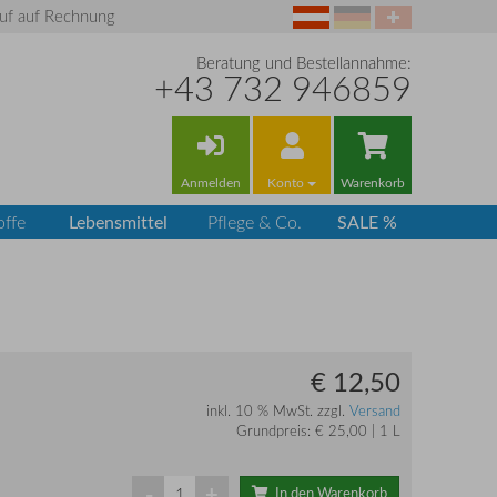
uf auf Rechnung
Beratung und Bestellannahme:
+43 732 946859
Anmelden
Konto
Warenkorb
Lebensmittel
SALE %
offe
Pflege & Co.
€ 12,50
inkl. 10 % MwSt. zzgl.
Versand
Grundpreis: € 25,00 | 1 L
-
+
In den Warenkorb