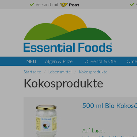
Versand mit
V
NEU
Algen & Pilze
Olivenöl & Öle
Ome
Startseite
Lebensmittel
Kokosprodukte
Kokosprodukte
500 ml Bio Kokosöl
Auf Lager.