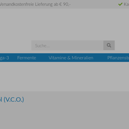
ersandkostenfreie Lieferung ab € 90,-
Ka
ga-3
Fermente
Vitamine & Mineralien
Pflanzenst
 (V.C.O.)