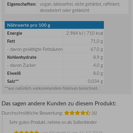
Eigenschaften:
vegan, laktosefrei, nicht gehärtet, raffiniert,
desodoriert oder gebleicht
Nährwerte pro 100 g
Energie
2.984 kJ | 710 kcal
Fett
71,0 g
- davon gesättigte Fettsäuren
67,0 g
Kohlenhydrate
8,9 g
- davon Zucker
4,0 g
Eiweiß
8,0 g
Salz**
0,034 g
**aus natürlich vorkommendem Natrium berechnet.
Das sagen andere Kunden zu diesem Produkt:
Durchschnittliche Bewertung:
(6)
Sehr gutes Produkt, nehme es als Soßenbinder
von
Elisabeth V.
am 11.12.2024