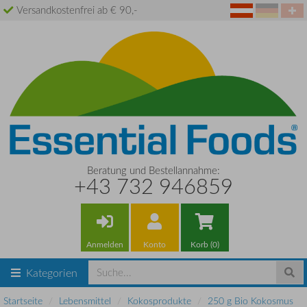
Versandkostenfrei ab € 90,-
Beratung und Bestellannahme:
+43 732 946859
Anmelden
Konto
Korb (0)
Kategorien
Startseite
Lebensmittel
Kokosprodukte
250 g Bio Kokosmus