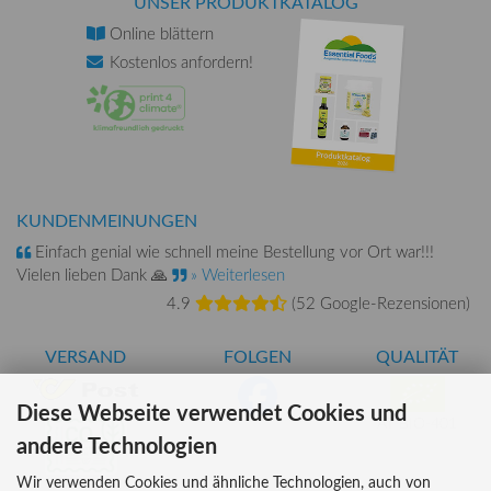
UNSER PRODUKTKATALOG
Online
blättern
Kostenlos
anfordern!
KUNDENMEINUNGEN
Einfach genial wie schnell meine Bestellung vor Ort war!!!
Vielen lieben Dank 🙏
» Weiterlesen
4.9
(
52 Google-Rezensionen
)
VERSAND
FOLGEN
QUALITÄT
Diese Webseite verwendet Cookies und
AT-BIO-401
andere Technologien
Wir verwenden Cookies und ähnliche Technologien, auch von