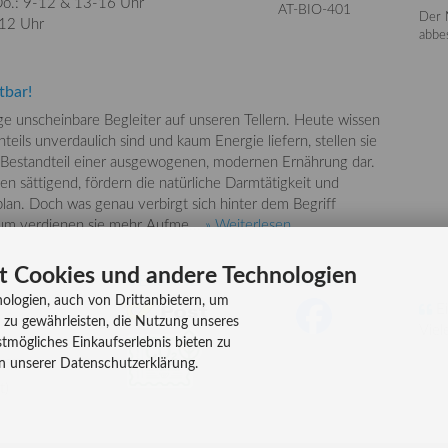
o.: 9-12 &
13-16 Uhr
AT-BIO-401
Der 
-12 Uhr
abbes
tbar!
nge unscheinbare Begleiter auf unseren Tellern. Heute wissen
teils unverdaulich sind und kaum Energie liefern, stellen sie
 Bestandteil einer ausgewogenen, modernen Ernährung dar.
en sättigend, fördern die natürliche Darmtätigkeit und
lan. Doch was genau verbirgt sich hinter dem Begriff
rum verdienen sie mehr Aufme...
» Weiterlesen
t Cookies und andere Technologien
VERSAND
FOLGEN
ologien, auch von Drittanbietern, um
Ei
 zu gewährleisten, die Nutzung unseres
Viel
tmögliches Einkaufserlebnis bieten zu
asse
in unserer Datenschutzerklärung.
t)