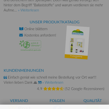
hinter dem Begriff "Ballaststoffe" und warum verdienen sie mehr
Aufme...
» Weiterlesen
UNSER PRODUKTKATALOG
Online
blättern
Kostenlos
anfordern!
KUNDENMEINUNGEN
Einfach genial wie schnell meine Bestellung vor Ort war!!!
Vielen lieben Dank 🙏
» Weiterlesen
4.9
(
52 Google-Rezensionen
)
VERSAND
FOLGEN
QUALITÄT