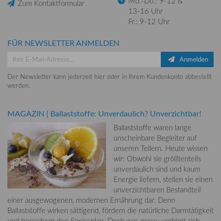
Mo.-Do.: 9-12 &
Zum Kontaktformular
13-16 Uhr
Fr.: 9-12 Uhr
FÜR NEWSLETTER ANMELDEN
Anmelden
Der Newsletter kann jederzeit hier oder in Ihrem Kundenkonto abbestellt
werden.
MAGAZIN
|
Ballaststoffe: Unverdaulich? Unverzichtbar!
Ballaststoffe waren lange
unscheinbare Begleiter auf
unseren Tellern. Heute wissen
wir: Obwohl sie größtenteils
unverdaulich sind und kaum
Energie liefern, stellen sie einen
unverzichtbaren Bestandteil
einer ausgewogenen, modernen Ernährung dar. Denn
Ballaststoffe wirken sättigend, fördern die natürliche Darmtätigkeit
und bereichern den Speiseplan. Doch was genau verbirgt sich