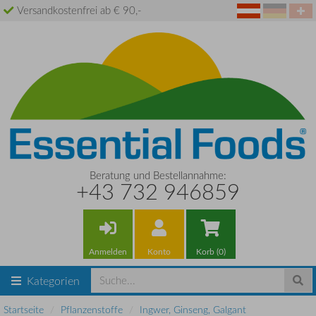
Versandkostenfrei ab € 90,-
Beratung und Bestellannahme:
+43 732 946859
Anmelden
Konto
Korb (0)
Kategorien
Startseite
Pflanzenstoffe
Ingwer, Ginseng, Galgant