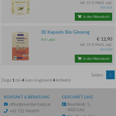
inkl. 10 % MwSt. zzgl.
Versand
In den Warenkorb
30 Kapseln Bio Ginseng
€ 12,90
Auf Lager.
inkl. 10 % MwSt. zzgl.
Versand
In den Warenkorb
Seiten:
1
1
4
4
Zeige
bis
(von insgesamt
Artikeln)
KONTAKT & BERATUNG
GESCHÄFT LINZ
office@essential-foods.at
Reuchlinstr. 5,
4020 Linz
+43 732 946859