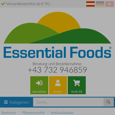
Versandkostenfrei ab € 90,-
Beratung und Bestellannahme:
+43 732 946859
Anmelden
Konto
Korb (0)
Kategorien
Startseite
Pflanzenstoffe
Antioxidantien