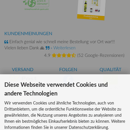
KUNDENMEINUNGEN
Einfach genial wie schnell meine Bestellung vor Ort war!!!
Vielen lieben Dank 🙏
» Weiterlesen
4.9
(
52 Google-Rezensionen
)
VERSAND
FOLGEN
QUALITÄT
Diese Webseite verwendet Cookies und
AT-BIO-401
andere Technologien
Wir verwenden Cookies und ähnliche Technologien, auch von
Drittanbietern, um die ordentliche Funktionsweise der Website zu
INFORMATIONEN
ZAHLUNG
gewährleisten, die Nutzung unseres Angebotes zu analysieren und
Über uns
Ihnen ein bestmögliches Einkaufserlebnis bieten zu können. Weitere
Informationen finden Sie in unserer Datenschutzerklärung.
Versandkosten
Kreditkarte