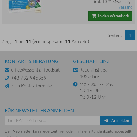
inkl. 10 % MwSt. zzgl.
Versand
In den Warenkorb
Seiten:
1
1
11
11
Zeige
bis
(von insgesamt
Artikeln)
KONTAKT & BERATUNG
GESCHÄFT LINZ
office@essential-foods.at
Reuchlinstr. 5,
4020 Linz
+43 732 946859
Mo.-Do.: 9-12 &
Zum Kontaktformular
13-16 Uhr
Fr.: 9-12 Uhr
FÜR NEWSLETTER ANMELDEN
Anmelden
Der Newsletter kann jederzeit hier oder in Ihrem Kundenkonto abbestellt
werden.