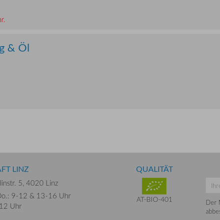
r.
ig & Öl
FT LINZ
QUALITÄT
instr. 5,
4020 Linz
o.: 9-12 &
13-16 Uhr
AT-BIO-401
Der 
-12 Uhr
abbes