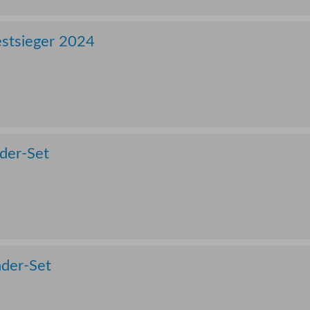
estsieger 2024
nder-Set
nder-Set