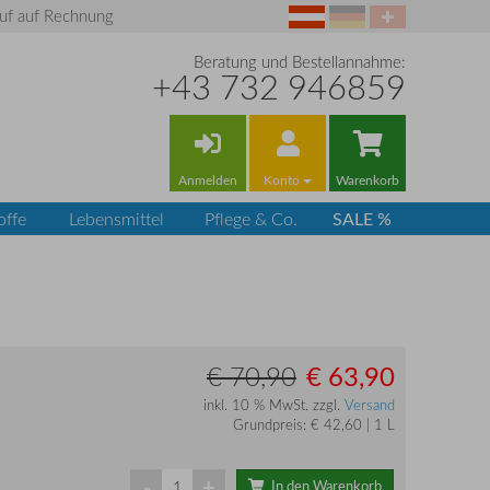
uf auf Rechnung
Beratung und Bestellannahme:
+43 732 946859
Anmelden
Konto
Warenkorb
SALE %
offe
Lebensmittel
Pflege & Co.
€ 63,90
€ 70,90
inkl. 10 % MwSt. zzgl.
Versand
Grundpreis: € 42,60 | 1 L
-
+
In den Warenkorb