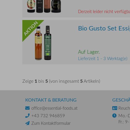
Derzeit leider nicht verfügba
AKTION
Bio Gusto Set Ess
Auf Lager.
Lieferzeit 1 - 3 Werktag(e)
1
5
5
Zeige
bis
(von insgesamt
Artikeln)
KONTAKT & BERATUNG
GESCHÄ
office@essential-foods.at
Reuchl
+43 732 946859
Mo.-D
Fr.: 9
Zum Kontaktformular