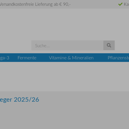
ersandkostenfreie Lieferung ab € 90,-
Ka
ga-3
Fermente
Vitamine & Mineralien
Pflanzenst
sieger 2025/26