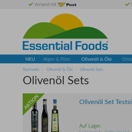
Versand mit
V
NEU
Olivenöl & Öle
Algen & Pilze
Ome
Startseite
Olivenöl & Öle
Olivenöl Sets
Olivenöl Sets
AKTION
Olivenöl Set Test
Auf Lager.