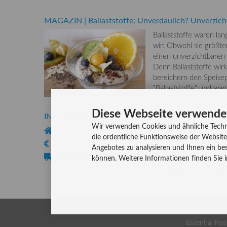
MAGAZIN
|
Ballaststoffe: Unverdaulich? Unverzich
Ballaststoffe waren la
wir: Obwohl sie größten
einen unverzichtbaren
Denn Ballaststoffe wirk
bereichern den Speisep
"Ballaststoffe" und wa
Diese Webseite verwende
INFORMATIONEN
ZAHLUNG
Wir verwenden Cookies und ähnliche Techn
Über uns
die ordentliche Funktionsweise der Website
Versandkosten
Kreditkarte
Angebotes zu analysieren und Ihnen ein bes
Lieferzeiten
Rechnung, Vork
können. Weitere Informationen finden Sie 
Bar (im Geschäf
Impressum
A
Essential Foo