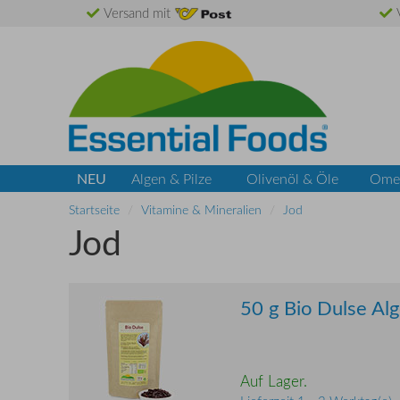
Versand mit
V
NEU
Algen & Pilze
Olivenöl & Öle
Ome
Startseite
Vitamine & Mineralien
Jod
Jod
50 g Bio Dulse Al
Auf Lager.