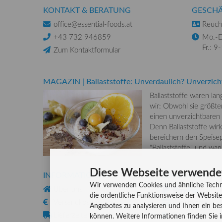
KONTAKT & BERATUNG
GESCHÄ
office@essential-foods.at
Reuchl
+43 732 946859
Mo.-D
Fr.: 9
Zum Kontaktformular
MAGAZIN
|
Ballaststoffe: Unverdaulich? Unverzich
Ballaststoffe waren la
wir: Obwohl sie größten
einen unverzichtbaren
Denn Ballaststoffe wirk
bereichern den Speisep
"Ballaststoffe" und wa
Diese Webseite verwende
INFORMATIONEN
ZAHLUNG
Wir verwenden Cookies und ähnliche Techn
Über uns
die ordentliche Funktionsweise der Website
Versandkosten
Kreditkarte
Angebotes zu analysieren und Ihnen ein bes
Lieferzeiten
Rechnung, Vork
können. Weitere Informationen finden Sie 