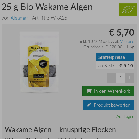
25 g Bio Wakame Algen
von
Algamar
| Art.-Nr.:
WKA25
€ 5,70
inkl. 10 % MwSt. zzgl.
Versand
Grundpreis: € 228,00 | 1 Kg
Staffelpreise
ab
8
Stk.
€ 5,10
-
+
In den Warenkorb
Produkt bewerten
Auf Lager.
Wakame Algen – knusprige Flocken