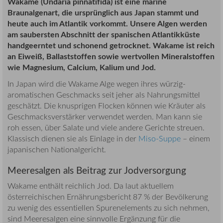
Wakame (Undaria pinnatifida) ist eine marine
Braunalgenart, die ursprünglich aus Japan stammt und
heute auch im Atlantik vorkommt. Unsere Algen werden
am saubersten Abschnitt der spanischen Atlantikküste
handgeerntet und schonend getrocknet. Wakame ist reich
an Eiweiß, Ballaststoffen sowie wertvollen Mineralstoffen
wie Magnesium, Calcium, Kalium und Jod.
In Japan wird die Wakame Alge wegen ihres würzig-
aromatischen Geschmacks seit jeher als Nahrungsmittel
geschätzt. Die knusprigen Flocken können wie Kräuter als
Geschmacksverstärker verwendet werden. Man kann sie
roh essen, über Salate und viele andere Gerichte streuen.
Klassisch dienen sie als Einlage in der
Miso-Suppe
– einem
japanischen Nationalgericht.
Meeresalgen als Beitrag zur Jodversorgung
Wakame enthält reichlich Jod. Da laut aktuellem
österreichischen Ernährungsbericht 87 % der Bevölkerung
zu wenig des essentiellen Spurenelements zu sich nehmen,
sind Meeresalgen eine sinnvolle Ergänzung für die