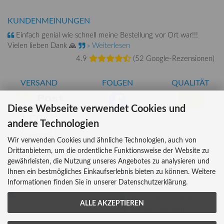
KUNDENMEINUNGEN
Einfach genial wie schnell meine Bestellung vor Ort war!!!
Vielen lieben Dank 🙏
» Weiterlesen
4.9
(
52 Google-Rezensionen
)
VERSAND
FOLGEN
QUALITÄT
Diese Webseite verwendet Cookies und
AT-BIO-401
andere Technologien
Wir verwenden Cookies und ähnliche Technologien, auch von
Drittanbietern, um die ordentliche Funktionsweise der Website zu
INFORMATIONEN
ZAHLUNG
gewährleisten, die Nutzung unseres Angebotes zu analysieren und
Über uns
Ihnen ein bestmögliches Einkaufserlebnis bieten zu können. Weitere
Informationen finden Sie in unserer Datenschutzerklärung.
Versandkosten
Kreditkarte
Lieferzeiten
Rechnung, Vorkasse
ALLE AKZEPTIEREN
Bar (im Geschäft)