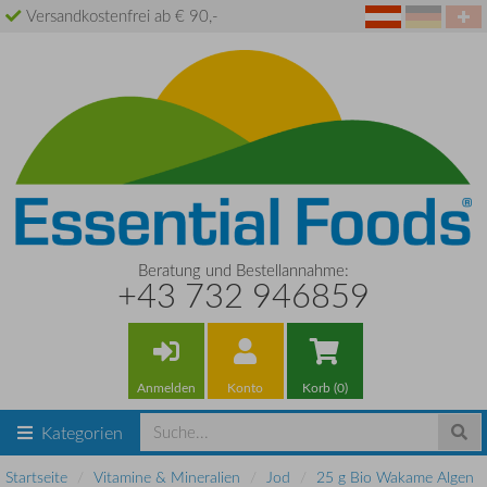
Versandkostenfrei ab € 90,-
Beratung und Bestellannahme:
+43 732 946859
Anmelden
Konto
Korb (0)
Kategorien
Startseite
Vitamine & Mineralien
Jod
25 g Bio Wakame Algen