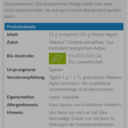
Speisekammer. Die empfohlene Menge sollte man aber
nicht überschreiten, da Jod auch leicht überdosiert werden
kann.
Produktdetails
Inhalt:
25 g (entspricht 250 g frischer Algen)
Zutat:
Wakame* (Undaria pinnatifida); *aus
kontrolliert biologischem Anbau
Bio-Kontrolle:
ES-ECO-022-GA
EU-Landwirtschaft
Ursprungsland:
Spanien
Verzehrempfehlung:
Täglich 1 g = 1 TL getrocknete Wakame
Algen verzehren. Die empfohlene
Verzehrsmenge nicht überschreiten.
Eigenschaften:
vegan, Jodquelle
Allergenhinweis:
Kann Spuren von Krebstieren enthalten.
Hinweis:
Von Natur aus reich an Jod. Eine
übermäßige Zufuhr von Jod kann zu
Störungen der Schilddrüsenfunktion