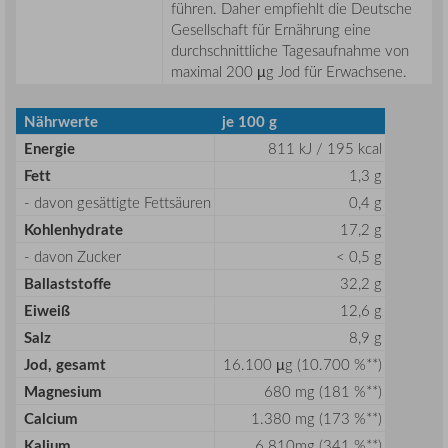
führen. Daher empfiehlt die Deutsche
Gesellschaft für Ernährung eine
durchschnittliche Tagesaufnahme von
maximal 200 µg Jod für Erwachsene.
Nährwerte
je 100 g
Energie
811 kJ / 195 kcal
Fett
1,3 g
- davon gesättigte Fettsäuren
0,4 g
Kohlenhydrate
17,2 g
- davon Zucker
< 0,5 g
Ballaststoffe
32,2 g
Eiweiß
12,6 g
Salz
8,9 g
Jod, gesamt
16.100 µg (10.700 %**)
Magnesium
680 mg (181 %**)
Calcium
1.380 mg (173 %**)
Kalium
6.810mg (341 %**)