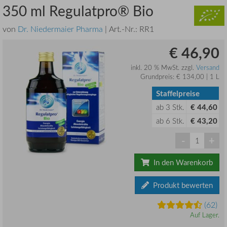
350 ml Regulatpro® Bio
von
Dr. Niedermaier Pharma
| Art.-Nr.:
RR1
€ 46,90
inkl. 20 % MwSt. zzgl.
Versand
Grundpreis: € 134,00 | 1 L
Staffelpreise
ab
3
Stk.
€ 44,60
ab
6
Stk.
€ 43,20
-
+
In den Warenkorb
Produkt bewerten
(62)
Auf Lager.