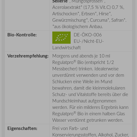
Sellerie
*, Mungosprossen*,
Acerolaextrakt* (17,5 % Vit.C) 0,7 %,
Artischocken*, Erbsen*, Hirse*,
Gewürzmischung*, Curcuma*, Safran*.
*aus ökologischem Anbau.
Bio-Kontrolle:
DE-ÖKO-006
EU-/Nicht-EU-
Landwirtschaft
Verzehrempfehlung:
Morgens und abends je 10 ml
®
Regulatpro
Bio (entspricht 1/2
Messbecher) trinken. Idealerweise
unverdünnt verwenden und vor dem
Schlucken eine Weile im Mund
bewahren, damit die kleinmolekularen
Schutz- und Vitalstoffe bereits über die
Mundschleimhaut aufgenommen
werden. Für ein milderes Ergebnis kann
®
Regulatpro
Bio in einem halben Glas
Wasser verdünnt getrunken werden.
Eigenschaften:
Frei von Farb- und
Konservierungsstoffen, Alkohol, Zucker,