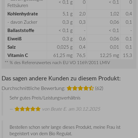
< 0,1 g
0
< 0,1
0
Fettsäuren
Kohlenhydrate
5,1 g
2,0
1,02
0,4
- davon Zucker
0,3 g
0,3
0,06
0,1
Ballaststoffe
< 0,1 g
-
< 0,1
-
Eiweiß
0,3 g
0,6
0,06
0,1
Salz
0,025 g
0,4
0,01
0,1
Vitamin C
61,25 mg
76,5
12,25 mg
15,3
** % des Referenzwertes nach EU VO 1169/2011 LMIV
Das sagen andere Kunden zu diesem Produkt:
Durchschnittliche Bewertung:
(62)
Sehr gutes Preis/Leistungsverhältnis
von
Beate E.
am 30.12.2025
Bestellen schon sehr lange dieses Produkt, meine Frau ist
begeistert von dem Bio Regulat.