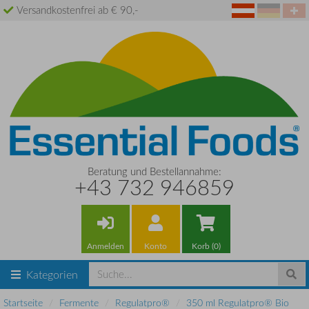
Versandkostenfrei ab € 90,-
Beratung und Bestellannahme:
+43 732 946859
Anmelden
Konto
Korb (0)
Kategorien
Startseite
Fermente
Regulatpro®
350 ml Regulatpro® Bio