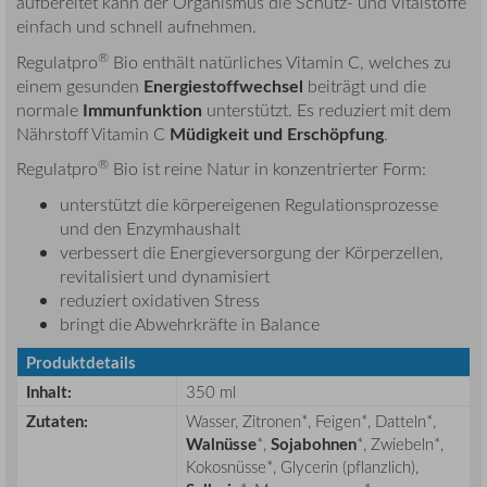
aufbereitet kann der Organismus die Schutz- und Vitalstoffe
einfach und schnell aufnehmen.
®
Regulatpro
Bio enthält natürliches Vitamin C, welches zu
Energiestoffwechsel
einem gesunden
beiträgt und die
Immunfunktion
normale
unterstützt. Es reduziert mit dem
Müdigkeit und Erschöpfung
Nährstoff Vitamin C
.
®
Regulatpro
Bio ist reine Natur in konzentrierter Form:
unterstützt die körpereigenen Regulationsprozesse
und den Enzymhaushalt
verbessert die Energieversorgung der Körperzellen,
revitalisiert und dynamisiert
reduziert oxidativen Stress
bringt die Abwehrkräfte in Balance
Produktdetails
Inhalt:
350 ml
Zutaten:
Wasser, Zitronen*, Feigen*, Datteln*,
Walnüsse
*,
Sojabohnen
*, Zwiebeln*,
Kokosnüsse*, Glycerin (pflanzlich),