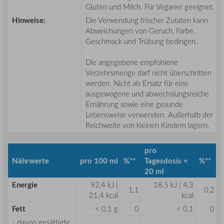
Gluten und Milch. Für Veganer geeignet.
Hinweise:
Die Verwendung frischer Zutaten kann
Abweichungen von Geruch, Farbe,
Geschmack und Trübung bedingen.
Die angegebene empfohlene
Verzehrsmenge darf nicht überschritten
werden. Nicht als Ersatz für eine
ausgewogene und abwechslungsreiche
Ernährung sowie eine gesunde
Lebensweise verwenden. Außerhalb der
Reichweite von kleinen Kindern lagern.
pro
Nährwerte
pro 100 ml
%**
Tagesdosis =
%**
20 ml
Energie
92,4 kJ |
18,5 kJ | 4,3
1,1
0,2
21,4 kcal
kcal
Fett
< 0,1 g
0
< 0,1
0
- davon gesättigte