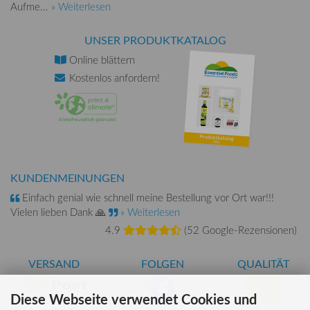
Aufme...
» Weiterlesen
UNSER PRODUKTKATALOG
Online
blättern
Kostenlos
anfordern!
KUNDENMEINUNGEN
Einfach genial wie schnell meine Bestellung vor Ort war!!!
Vielen lieben Dank 🙏
» Weiterlesen
4.9
(
52 Google-Rezensionen
)
VERSAND
FOLGEN
QUALITÄT
Diese Webseite verwendet Cookies und
AT-BIO-401