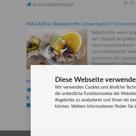
Fr.: 9
Zum Kontaktformular
MAGAZIN
|
Ballaststoffe: Unverdaulich? Unverzich
Ballaststoffe waren la
wir: Obwohl sie größten
einen unverzichtbaren
Denn Ballaststoffe wirk
bereichern den Speisep
"Ballaststoffe" und wa
Diese Webseite verwende
INFORMATIONEN
ZAHLUNG
Wir verwenden Cookies und ähnliche Techn
Über uns
die ordentliche Funktionsweise der Website
Versandkosten
Kreditkarte
Angebotes zu analysieren und Ihnen ein bes
Lieferzeiten
Rechnung, Vork
können. Weitere Informationen finden Sie 
Bar (im Geschäf