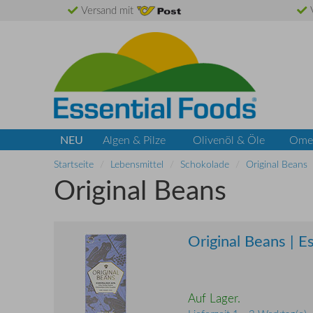
Versand mit
V
NEU
Algen & Pilze
Olivenöl & Öle
Ome
Startseite
Lebensmittel
Schokolade
Original Beans
Original Beans
Original Beans | 
Auf Lager.