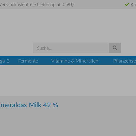
ersandkostenfreie Lieferung ab € 90,-
Ka
ga-3
Fermente
Vitamine & Mineralien
Pflanzenst
Esmeraldas Milk 42 %