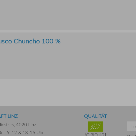
Cusco Chuncho 100 %
FT LINZ
QUALITÄT
instr. 5,
4020 Linz
o.: 9-12 &
13-16 Uhr
AT-BIO-401