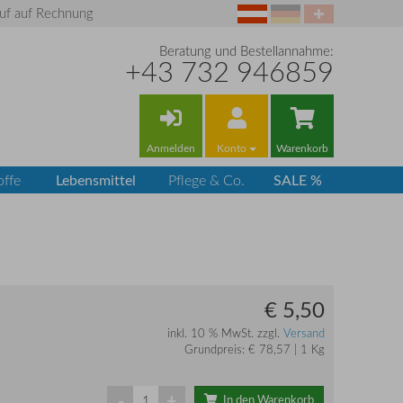
uf auf Rechnung
Beratung und Bestellannahme:
+43 732 946859
Anmelden
Konto
Warenkorb
Lebensmittel
SALE %
offe
Pflege & Co.
€ 5,50
inkl. 10 % MwSt. zzgl.
Versand
Grundpreis: € 78,57 | 1 Kg
-
+
In den Warenkorb