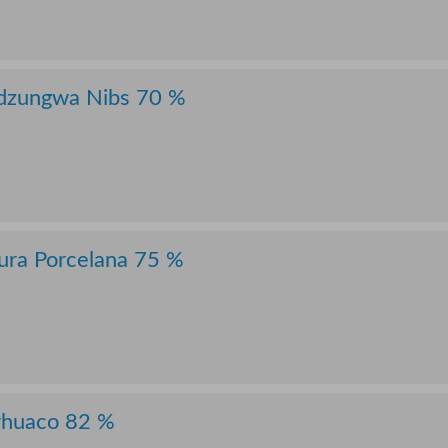
Udzungwa Nibs 70 %
iura Porcelana 75 %
Arhuaco 82 %