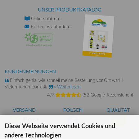
UNSER PRODUKTKATALOG
Online
blättern
Kostenlos
anfordern!
KUNDENMEINUNGEN
Einfach genial wie schnell meine Bestellung vor Ort war!!!
Vielen lieben Dank 🙏
» Weiterlesen
4.9
(
52 Google-Rezensionen
)
VERSAND
FOLGEN
QUALITÄT
Diese Webseite verwendet Cookies und
AT-BIO-401
andere Technologien