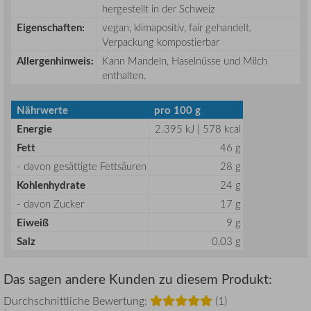
hergestellt in der Schweiz
Eigenschaften:
vegan, klimapositiv, fair gehandelt,
Verpackung kompostierbar
Allergenhinweis:
Kann Mandeln, Haselnüsse und Milch
enthalten.
Nährwerte
pro 100 g
Energie
2.395 kJ | 578 kcal
Fett
46 g
- davon gesättigte Fettsäuren
28 g
Kohlenhydrate
24 g
- davon Zucker
17 g
Eiweiß
9 g
Salz
0,03 g
Das sagen andere Kunden zu diesem Produkt:
Durchschnittliche Bewertung:
(1)