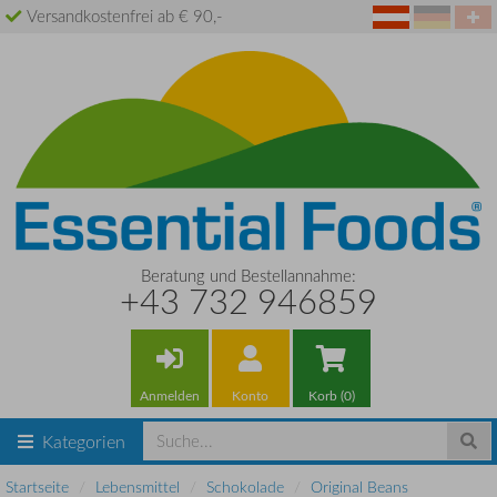
Versandkostenfrei ab € 90,-
Beratung und Bestellannahme:
+43 732 946859
Anmelden
Konto
Korb (0)
Kategorien
Startseite
Lebensmittel
Schokolade
Original Beans