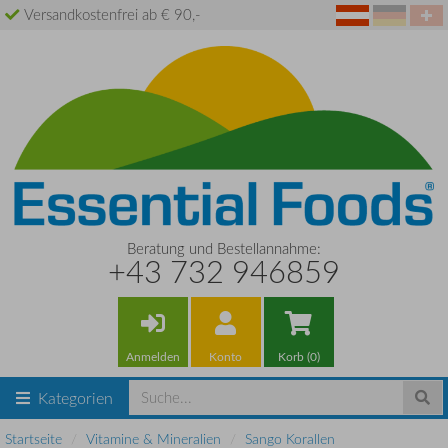
Versandkostenfrei ab € 90,-
Beratung und Bestellannahme:
+43 732 946859
Anmelden
Konto
Korb (0)
Kategorien
Startseite
Vitamine & Mineralien
Sango Korallen