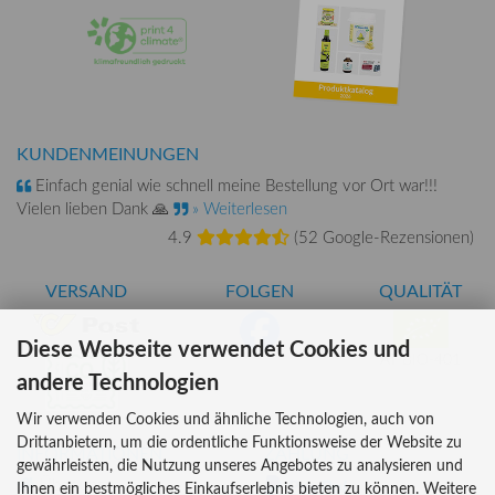
KUNDENMEINUNGEN
Einfach genial wie schnell meine Bestellung vor Ort war!!!
Vielen lieben Dank 🙏
» Weiterlesen
4.9
(
52 Google-Rezensionen
)
VERSAND
FOLGEN
QUALITÄT
Diese Webseite verwendet Cookies und
AT-BIO-401
andere Technologien
Wir verwenden Cookies und ähnliche Technologien, auch von
Drittanbietern, um die ordentliche Funktionsweise der Website zu
INFORMATIONEN
ZAHLUNG
gewährleisten, die Nutzung unseres Angebotes zu analysieren und
Über uns
Ihnen ein bestmögliches Einkaufserlebnis bieten zu können. Weitere