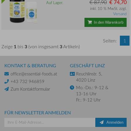
€ 87,90
€ 74,70
Auf Lager.
inkl. 10 % MwSt. zzgl.
Versand
In den Warenkorb
Seiten:
1
1
3
3
Zeige
bis
(von insgesamt
Artikeln)
KONTAKT & BERATUNG
GESCHÄFT LINZ
office@essential-foods.at
Reuchlinstr. 5,
4020 Linz
+43 732 946859
Mo.-Do.: 9-12 &
Zum Kontaktformular
13-16 Uhr
Fr.: 9-12 Uhr
FÜR NEWSLETTER ANMELDEN
Anmelden