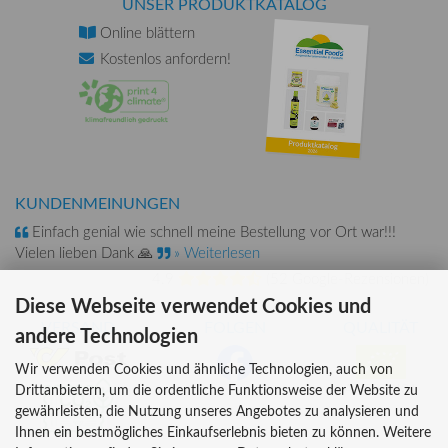
UNSER PRODUKTKATALOG
Online
blättern
Kostenlos
anfordern!
KUNDENMEINUNGEN
Einfach genial wie schnell meine Bestellung vor Ort war!!!
Vielen lieben Dank 🙏
» Weiterlesen
4.9
(
52 Google-Rezensionen
)
Diese Webseite verwendet Cookies und
VERSAND
FOLGEN
QUALITÄT
andere Technologien
Wir verwenden Cookies und ähnliche Technologien, auch von
AT-BIO-401
Drittanbietern, um die ordentliche Funktionsweise der Website zu
gewährleisten, die Nutzung unseres Angebotes zu analysieren und
Ihnen ein bestmögliches Einkaufserlebnis bieten zu können. Weitere