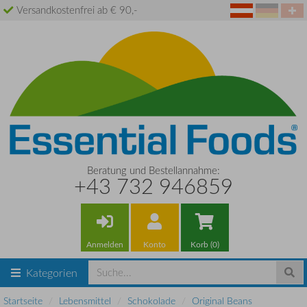
Versandkostenfrei ab € 90,-
Beratung und Bestellannahme:
+43 732 946859
Anmelden
Konto
Korb (0)
Kategorien
Startseite
Lebensmittel
Schokolade
Original Beans