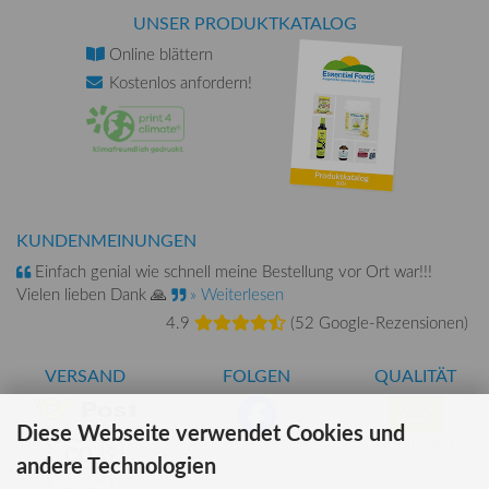
UNSER PRODUKTKATALOG
Online
blättern
Kostenlos
anfordern!
KUNDENMEINUNGEN
Einfach genial wie schnell meine Bestellung vor Ort war!!!
Vielen lieben Dank 🙏
» Weiterlesen
4.9
(
52 Google-Rezensionen
)
VERSAND
FOLGEN
QUALITÄT
Diese Webseite verwendet Cookies und
AT-BIO-401
andere Technologien