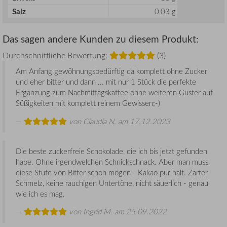
Salz
0,03 g
Das sagen andere Kunden zu diesem Produkt:
Durchschnittliche Bewertung:
(3)
Am Anfang gewöhnungsbedürftig da komplett ohne Zucker
und eher bitter und dann ... mit nur 1 Stück die perfekte
Ergänzung zum Nachmittagskaffee ohne weiteren Guster auf
Süßigkeiten mit komplett reinem Gewissen;-)
von
Claudia N.
am 17.12.2023
Die beste zuckerfreie Schokolade, die ich bis jetzt gefunden
habe. Ohne irgendwelchen Schnickschnack. Aber man muss
diese Stufe von Bitter schon mögen - Kakao pur halt. Zarter
Schmelz, keine rauchigen Untertöne, nicht säuerlich - genau
wie ich es mag.
von
Ingrid M.
am 25.09.2022