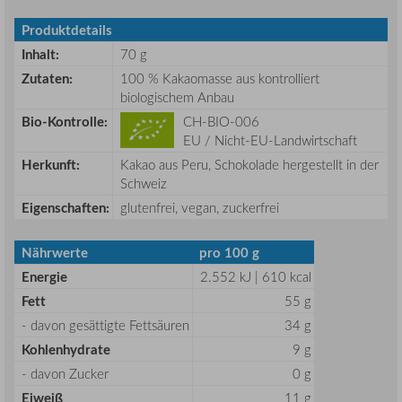
Produktdetails
Inhalt:
70 g
Zutaten:
100 % Kakaomasse aus kontrolliert
biologischem Anbau
Bio-Kontrolle:
CH-BIO-006
EU / Nicht-EU-Landwirtschaft
Herkunft:
Kakao aus Peru, Schokolade hergestellt in der
Schweiz
Eigenschaften:
glutenfrei, vegan, zuckerfrei
Nährwerte
pro 100 g
Energie
2.552 kJ | 610 kcal
Fett
55 g
- davon gesättigte Fettsäuren
34 g
Kohlenhydrate
9 g
- davon Zucker
0 g
Eiweiß
11 g