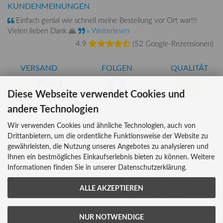
KUNDENMEINUNGEN
Einfach genial wie schnell meine Bestellung vor Ort war!!!
Vielen lieben Dank 🙏
» Weiterlesen
4.9
(
52 Google-Rezensionen
)
VERSAND
FOLGEN
QUALITÄT
Diese Webseite verwendet Cookies und
AT-BIO-401
andere Technologien
Wir verwenden Cookies und ähnliche Technologien, auch von
Drittanbietern, um die ordentliche Funktionsweise der Website zu
INFORMATIONEN
ZAHLUNG
gewährleisten, die Nutzung unseres Angebotes zu analysieren und
Über uns
Ihnen ein bestmögliches Einkaufserlebnis bieten zu können. Weitere
Informationen finden Sie in unserer Datenschutzerklärung.
Versandkosten
Kreditkarte
Lieferzeiten
Rechnung, Vorkasse
ALLE AKZEPTIEREN
Bar (im Geschäft)
NUR NOTWENDIGE