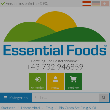
Versandkostenfrei ab € 90,-
Beratung und Bestellannahme:
+43 732 946859
Anmelden
Konto
Korb (0)
Kategorien
Startseite
Lebensmittel
Essig
Bio Gusto Set Essig & Öl