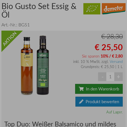
Bio Gusto Set Essig &
Öl
Art.-Nr.:
BGS1
AKTION
€ 28,30
€ 25,50
Sie sparen
10% / € 2,80
inkl. 10 % MwSt. zzgl.
Versand
Grundpreis: € 25,50 | 1 L
-
+
In den Warenkorb
Produkt bewerten
Auf Lager.
Top Duo: Weißer Balsamico und mildes