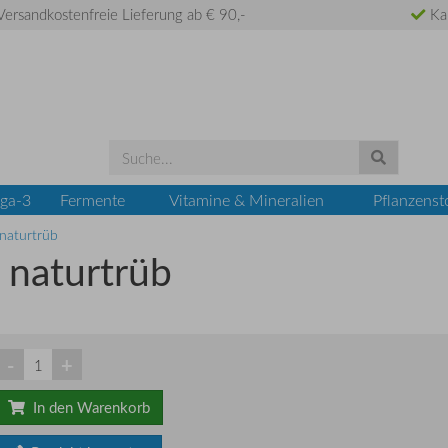
ersandkostenfreie Lieferung ab € 90,-
Ka
ga-3
Fermente
Vitamine & Mineralien
Pflanzenst
 naturtrüb
 naturtrüb
-
+
In den Warenkorb