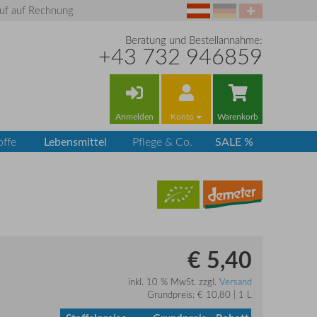
uf auf Rechnung
Beratung und Bestellannahme:
+43 732 946859
Anmelden
Konto
Warenkorb
Lebensmittel
SALE %
offe
Pflege & Co.
€ 5,40
inkl. 10 % MwSt. zzgl.
Versand
Grundpreis: € 10,80 | 1 L