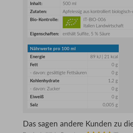
Inhalt:
500 ml
Zutaten:
Apfelessig aus kontrolliert biologis
Bio-Kontrolle:
IT-BIO-006
Italien Landwirtschaft
Eigenschaften:
enthält Sulfite, 5 % Säure
Nährwerte pro 100 ml
Energie
89 kJ | 21 kcal
Fett
0 g
- davon: gesättigte Fettsäuren
0 g
Kohlenhydrate
1,2 g
- davon: Zucker
0 g
Eiweiß
0 g
Salz
0,005 g
Das sagen andere Kunden zu di