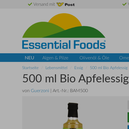
Versand mit
V
NEU
Algen & Pilze
Olivenöl & Öle
Ome
Startseite
Lebensmittel
Essig
500 ml Bio Apfelessig
500 ml Bio Apfelessig
von
Guerzoni
| Art.-Nr.:
BAM500