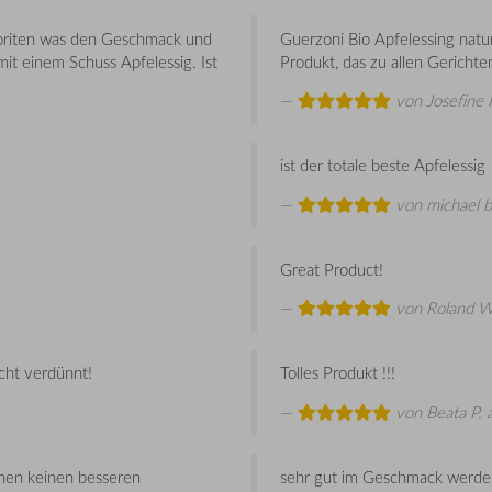
avoriten was den Geschmack und
Guerzoni Bio Apfelessing natur
mit einem Schuss Apfelessig. Ist
Produkt, das zu allen Gerichten
von
Josefine 
ist der totale beste Apfelessig
von
michael b
Great Product!
von
Roland W
icht verdünnt!
Tolles Produkt !!!
von
Beata P.
a
nnen keinen besseren
sehr gut im Geschmack werde i