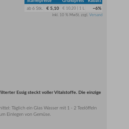
Staffelpreise
Grundpreis
Rabatt
ab
6
Stk.
€ 5,10
~6%
€ 10,20 | 1 L
inkl. 10 % MwSt. zzgl.
Versand
erter Essig steckt voller Vitalstoffe.
Die einzige
tel: Täglich ein Glas Wasser mit 1 - 2 Teelöffeln
 zum Einlegen von Gemüse.