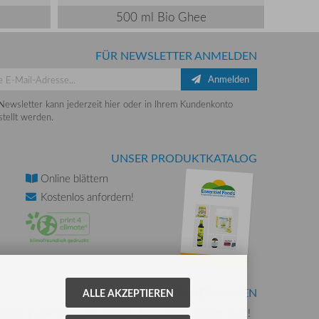
500 ml Bio Ghee
FÜR NEWSLETTER ANMELDEN
Anmelden
Newsletter kann jederzeit hier oder in Ihrem Kundenkonto
tellt werden.
UNSER PRODUKTKATALOG
Online
blättern
Kostenlos
anfordern!
KUNDENMEINUNGEN
ALLE AKZEPTIEREN
nfach genial wie schnell meine Bestellung vor Ort war!!!