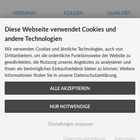
VERSAND
FOLGEN
QUALITÄT
Diese Webseite verwendet Cookies und
AT-BIO-401
andere Technologien
Wir verwenden Cookies und ähnliche Technologien, auch von
Drittanbietern, um die ordentliche Funktionsweise der Website zu
INFORMATIONEN
ZAHLUNG
gewährleisten, die Nutzung unseres Angebotes zu analysieren und
Über uns
Ihnen ein bestmögliches Einkaufserlebnis bieten zu können. Weitere
Informationen finden Sie in unserer Datenschutzerklärung.
Versandkosten
Kreditkarte
Lieferzeiten
Rechnung, Vorkasse
ALLE AKZEPTIEREN
Bar (im Geschäft)
NUR NOTWENDIGE
Impressum
AGB
Widerrufsrecht
Datenschutz
Vertrag widerrufen
Cookie Einstellungen
Einstellungen anpassen
Essential Foods | Lebensmittel und Vitalstoffe in Premiumqualität © 2026
| Template © 2026 by Karl
Datenschutzerklärung
Impressum