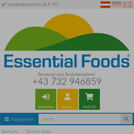
Versandkostenfrei ab € 90,-
Beratung und Bestellannahme:
+43 732 946859
Anmelden
Konto
Korb (0)
Kategorien
Startseite
Ölmühle Raab