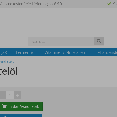
ersandkostenfreie Lieferung ab € 90,-
Ka
ga-3
Fermente
Vitamine & Mineralien
Pflanzenst
endistelöl
elöl
-
+
In den Warenkorb