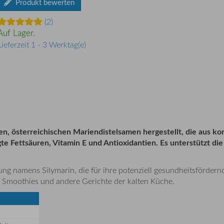
Produkt bewerten
(2)
Auf Lager.
Lieferzeit 1 - 3 Werktag(e)
en, österreichischen Mariendistelsamen hergestellt, die aus ko
gte Fettsäuren, Vitamin E und Antioxidantien. Es unterstützt d
ng namens Silymarin, die für ihre potenziell gesundheitsfördern
e, Smoothies und andere Gerichte der kalten Küche.