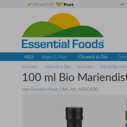
Versand mit
V
NEU
Olivenöl & Öle
Algen & Pilze
Ome
Startseite
Olivenöl & Öle
Speiseöle
100 ml Bio Mari
100 ml Bio Mariendist
von
Ölmühle Raab
| Art.-Nr.:
MDO100