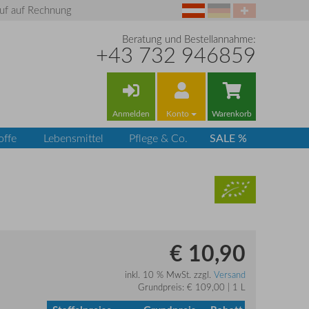
uf auf Rechnung
Beratung und Bestellannahme:
+43 732 946859
Anmelden
Konto
Warenkorb
SALE %
offe
Lebensmittel
Pflege & Co.
€ 10,90
inkl. 10 % MwSt. zzgl.
Versand
Grundpreis: € 109,00 | 1 L