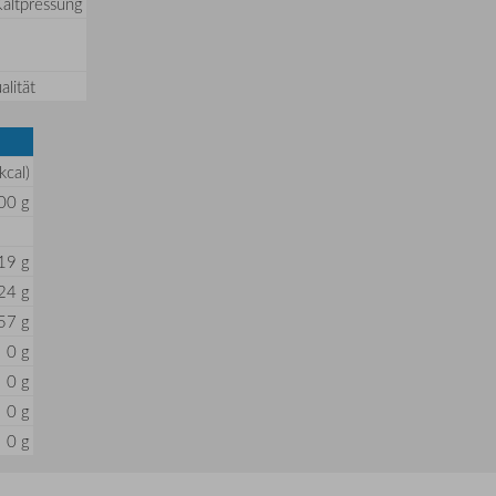
Kaltpressung
lität
kcal)
00 g
19 g
24 g
57 g
0 g
0 g
0 g
0 g