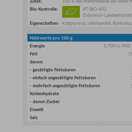
Zutat:
100 % Bio Mariendistelöl aus erster 
Bio-Kontrolle:
AT-BIO-402
Österreich-Landwirtschaft
Eigenschaften:
Kaltgepresst, unbehandelt, Rohkostqua
Nährwerte pro 100 g
Energie
3.700 kJ (900 
Fett
1
davon:
- gesättigte Fettsäuren
- einfach ungesättigte Fettsäuren
- mehrfach ungesättigte Fettsäuren
Kohlenhydrate
- davon Zucker
Eiweiß
Salz