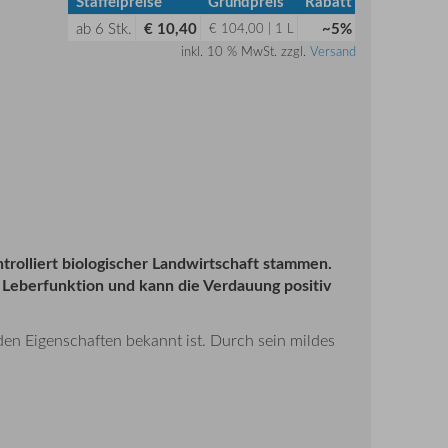
Staffelpreise
Grundpreis
Rabatt
ab
6
Stk.
€ 10,40
~5%
€ 104,00 | 1 L
inkl. 10 % MwSt. zzgl.
Versand
ntrolliert biologischer Landwirtschaft stammen.
ie Leberfunktion und kann die Verdauung positiv
den Eigenschaften bekannt ist. Durch sein mildes