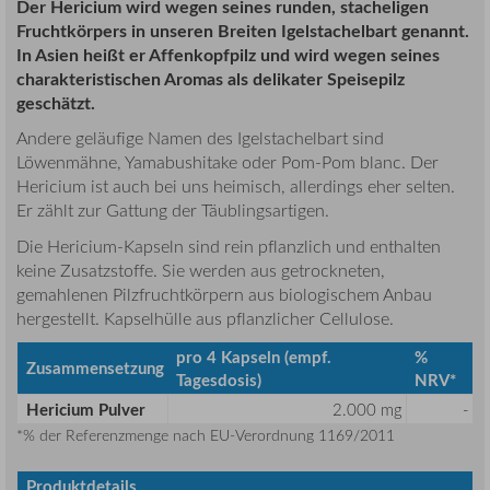
Der Hericium wird wegen seines runden, stacheligen
Fruchtkörpers in unseren Breiten Igelstachelbart genannt.
In Asien heißt er Affenkopfpilz und wird wegen seines
charakteristischen Aromas als delikater Speisepilz
geschätzt.
Andere geläufige Namen des Igelstachelbart sind
Löwenmähne, Yamabushitake oder Pom-Pom blanc. Der
Hericium ist auch bei uns heimisch, allerdings eher selten.
Er zählt zur Gattung der Täublingsartigen.
Die Hericium-Kapseln sind rein pflanzlich und enthalten
keine Zusatzstoffe. Sie werden aus getrockneten,
gemahlenen Pilzfruchtkörpern aus biologischem Anbau
hergestellt. Kapselhülle aus pflanzlicher Cellulose.
pro 4 Kapseln (empf.
%
Zusammensetzung
Tagesdosis)
NRV*
Hericium Pulver
2.000 mg
-
*% der Referenzmenge nach EU-Verordnung 1169/2011
Produktdetails