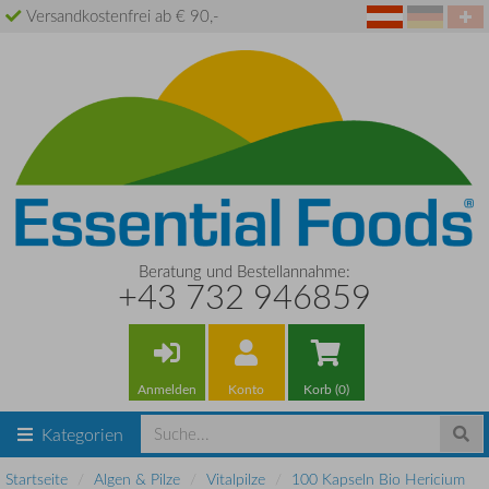
Versandkostenfrei ab € 90,-
Beratung und Bestellannahme:
+43 732 946859
Anmelden
Konto
Korb (0)
Kategorien
Startseite
Algen & Pilze
Vitalpilze
100 Kapseln Bio Hericium