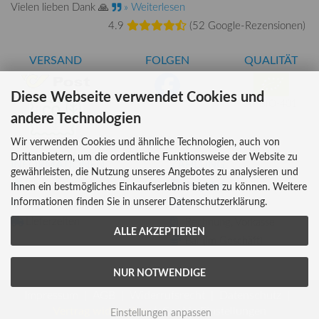
Vielen lieben Dank 🙏
» Weiterlesen
4.9
(
52 Google-Rezensionen
)
VERSAND
FOLGEN
QUALITÄT
Diese Webseite verwendet Cookies und
AT-BIO-401
andere Technologien
Wir verwenden Cookies und ähnliche Technologien, auch von
Drittanbietern, um die ordentliche Funktionsweise der Website zu
INFORMATIONEN
ZAHLUNG
gewährleisten, die Nutzung unseres Angebotes zu analysieren und
Über uns
Ihnen ein bestmögliches Einkaufserlebnis bieten zu können. Weitere
Informationen finden Sie in unserer Datenschutzerklärung.
Versandkosten
Kreditkarte
Lieferzeiten
Rechnung, Vorkasse
ALLE AKZEPTIEREN
Bar (im Geschäft)
NUR NOTWENDIGE
Impressum
AGB
Widerrufsrecht
Datenschutz
Vertrag widerrufen
Cookie Einstellungen
Einstellungen anpassen