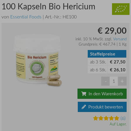
100 Kapseln Bio Hericium
von
Essential Foods
| Art.-Nr.:
HE100
€ 29,00
inkl. 10 % MwSt. zzgl.
Versand
Grundpreis: € 467,74 | 1 Kg
Staffelpreise
ab
3
Stk.
€ 27,50
ab
6
Stk.
€ 26,10
-
+
In den Warenkorb
Produkt bewerten
(6)
Auf Lager.