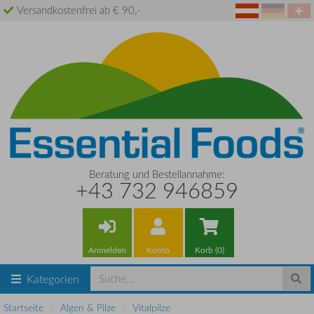
Versandkostenfrei ab € 90,-
Beratung und Bestellannahme:
+43 732 946859
Anmelden
Konto
Korb (0)
Kategorien
Startseite
Algen & Pilze
Vitalpilze