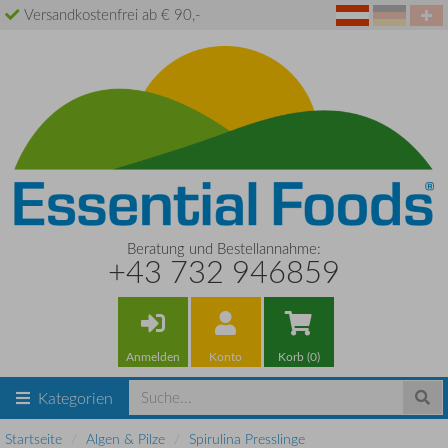
Versandkostenfrei ab € 90,-
Beratung und Bestellannahme:
+43 732 946859
Anmelden
Konto
Korb (0)
Kategorien
Startseite
Algen & Pilze
Spirulina Presslinge