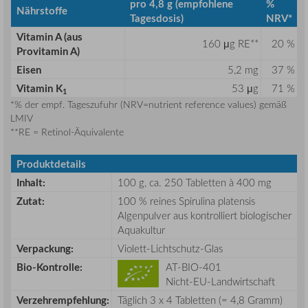
pro 4,8 g
(empfohlene
%
Nährstoffe
Tagesdosis)
NRV*
Vitamin A (aus
160 μg RE**
20 %
Provitamin A)
Eisen
5,2 mg
37 %
Vitamin K
53 μg
71 %
1
*% der empf. Tageszufuhr (NRV=nutrient reference values) gemäß
LMIV
**RE = Retinol-Äquivalente
Produktdetails
Inhalt:
100 g, ca. 250 Tabletten à 400 mg
Zutat:
100 % reines Spirulina platensis
Algenpulver aus kontrolliert biologischer
Aquakultur
Verpackung:
Violett-Lichtschutz-Glas
Bio-Kontrolle:
AT-BIO-401
Nicht-EU-Landwirtschaft
Verzehrempfehlung:
Täglich 3 x 4 Tabletten (= 4,8 Gramm)