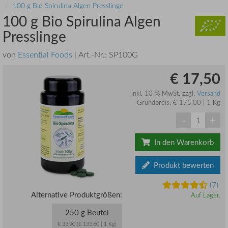
100 g Bio Spirulina Algen Presslinge
100 g Bio Spirulina Algen
Presslinge
von
Essential Foods
| Art.-Nr.:
SP100G
€ 17,50
inkl. 10 % MwSt. zzgl.
Versand
Grundpreis: € 175,00 | 1 Kg
-
+
In den Warenkorb
Produkt bewerten
(7)
Alternative Produktgrößen:
Auf Lager.
250 g Beutel
€ 33,90 (€ 135,60 | 1 Kg)