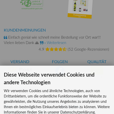
KUNDENMEINUNGEN
Einfach genial wie schnell meine Bestellung vor Ort war!!!
Vielen lieben Dank 🙏
» Weiterlesen
4.9
(
52 Google-Rezensionen
)
VERSAND
FOLGEN
QUALITÄT
Diese Webseite verwendet Cookies und
AT-BIO-401
andere Technologien
Wir verwenden Cookies und ähnliche Technologien, auch von
Drittanbietern, um die ordentliche Funktionsweise der Website zu
INFORMATIONEN
ZAHLUNG
gewährleisten, die Nutzung unseres Angebotes zu analysieren und
Über uns
Ihnen ein bestmögliches Einkaufserlebnis bieten zu können. Weitere
Informationen finden Sie in unserer Datenschutzerklärung.
Versandkosten
Kreditkarte