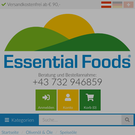
Versandkostenfrei ab € 90,-
Beratung und Bestellannahme:
+43 732 946859
Anmelden
Konto
Korb (0)
Kategorien
Startseite
Olivenöl & Öle
Speiseöle