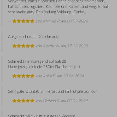
verwendet. Nach 6 Wochen ( ohne andere Supplementen)
hat sich alles reguliert. Krämpfe und Koliken sind weg. Er hat
sehr starke anty-Entzündung Wirkung. Danke.
von
Mariusz P.
am 08.07.2026
Ausgezeichnet im Geschmack!
von
Agathe N.
am 17.12.2025
Schmeckt hervorragend auf Salat!!!
Habe jetzt gleich die 250ml Flasche bestellt!
von
Anita E.
am 23.06.2024
Sehr gute Qualität..im Herbst und im Frühjahr zur Kur
von
Dietlind S.
am 03.04.2024
Schmeckt Mild - hilft gut gegen Zecken!