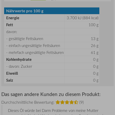
Nährwerte pro 100 g
Energie
3.700 kJ (884 kcal)
Fett
100 g
davon:
- gesättigte Fettsäuren
13 g
- einfach ungesättigte Fettsäuren
26 g
- mehrfach ungesättigte Fettsäuren
61 g
Kohlenhydrate
0 g
- davon: Zucker
0 g
Eiweiß
0 g
Salz
0 g
Das sagen andere Kunden zu diesem Produkt:
Durchschnittliche Bewertung:
(9)
Dieses Öl würde bei Darm Probleme von meine Mutter