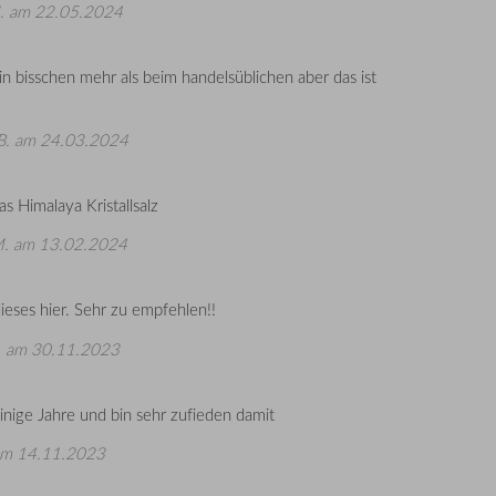
.
am 22.05.2024
n bisschen mehr als beim handelsüblichen aber das ist
B.
am 24.03.2024
s Himalaya Kristallsalz
M.
am 13.02.2024
dieses hier. Sehr zu empfehlen!!
.
am 30.11.2023
inige Jahre und bin sehr zufieden damit
m 14.11.2023