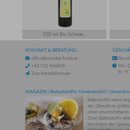
250 ml Bio Schwar...
KONTAKT & BERATUNG
GESCHÄ
office@essential-foods.at
Reuchl
+43 732 946859
Mo.-D
Fr.: 9
Zum Kontaktformular
MAGAZIN
|
Ballaststoffe: Unverdaulich? Unverzich
Ballaststoffe waren la
wir: Obwohl sie größten
einen unverzichtbaren
Denn Ballaststoffe wirk
bereichern den Speisep