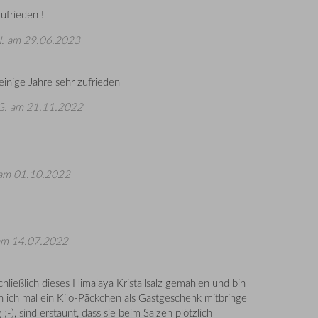
ufrieden !
.
am 29.06.2023
einige Jahre sehr zufrieden
G.
am 21.11.2022
am 01.10.2022
m 14.07.2022
hließlich dieses Himalaya Kristallsalz gemahlen und bin
n ich mal ein Kilo-Päckchen als Gastgeschenk mitbringe
 ;-), sind erstaunt, dass sie beim Salzen plötzlich