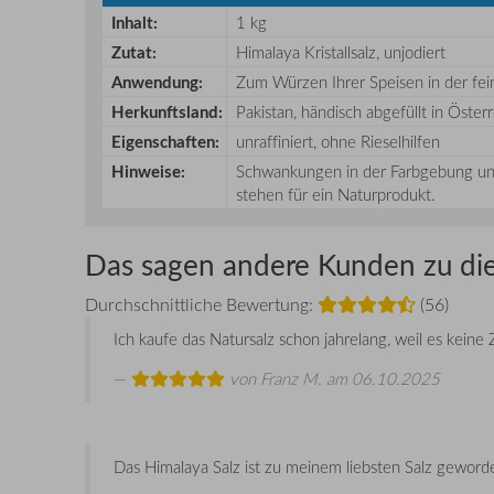
Inhalt
:
1 kg
Zutat:
Himalaya Kristallsalz, unjodiert
Anwendung:
Zum Würzen Ihrer Speisen in der fe
Herkunftsland:
Pakistan, händisch abgefüllt in Öster
Eigenschaften:
unraffiniert, ohne Rieselhilfen
Hinweise:
Schwankungen in der Farbgebung und
stehen für ein Naturprodukt.
Das sagen andere Kunden zu di
Durchschnittliche Bewertung:
(56)
Ich kaufe das Natursalz schon jahrelang, weil es keine 
von
Franz M.
am 06.10.2025
Das Himalaya Salz ist zu meinem liebsten Salz geword