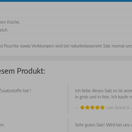
inen Küche.
reich
 Feuchte sowie Verklumpen sind bei naturbelassenem Salz normal und 
esem Produkt:
Zusatzstoffe hat !
Ich liebe dieses Salz es ist a
in grob und in fein. Ich kaufe
von
Sylvia S.
en.
Sehr gutes Salz! Wird bei uns