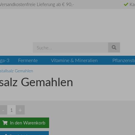
ersandkostenfreie Lieferung ab € 90,-
Ka
ga-3
Fermente
Vitamine & Mineralien
Pflanzenst
stallsalz Gemahlen
lsalz Gemahlen
-
+
In den Warenkorb