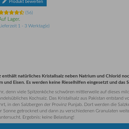
Produkt bewerten
(56)
Auf Lager.
Lieferzeit 1 - 3 Werktag(e)
lz enthält natürliches Kristallsalz neben Natrium und Chlorid n
nd Eisen. Es werden keine Rieselhilfen eingesetzt und das Salz
ehr, denn viele Spitzenköche schwören mittlerweile auf dieses mi
elsübliches Kochsalz. Das Kristallsalz aus Pakistan entstand v
t, in den Salzbergen der Provinz Punjab. Dort werden die Salzkr
der Sonne getrocknet und dann zu verschiedenen Granulaten weit
ntersucht. Ergebnis: keine Belastung!