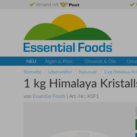
Versand mit
V
NEU
Algen & Pilze
Olivenöl & Öle
Ome
Startseite
Lebensmittel
Natursalz
1 kg Himalaya Kri
1 kg Himalaya Kristal
von
Essential Foods
| Art.-Nr.:
KSF1