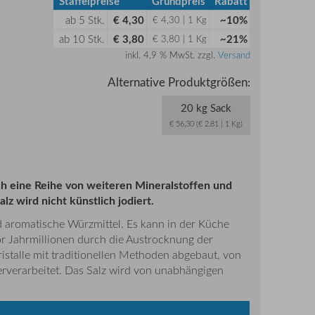
Staffelpreise
Grundpreis
Rabatt
ab
5
Stk.
€ 4,30
~10%
€ 4,30 | 1 Kg
ab
10
Stk.
€ 3,80
~21%
€ 3,80 | 1 Kg
inkl. 4,9 % MwSt. zzgl.
Versand
Alternative Produktgrößen:
20 kg Sack
€ 56,30 (€ 2,81 | 1 Kg)
och eine Reihe von weiteren Mineralstoffen und
 wird nicht künstlich jodiert.
ld aromatische Würzmittel. Es kann in der Küche
or Jahrmillionen durch die Austrocknung der
istalle mit traditionellen Methoden abgebaut, von
erverarbeitet. Das Salz wird von unabhängigen