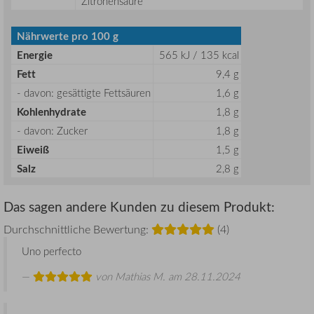
Zitronensäure
Nährwerte pro 100 g
Energie
565 kJ / 135 kcal
Fett
9,4 g
- davon: gesättigte Fettsäuren
1,6 g
Kohlenhydrate
1,8 g
- davon: Zucker
1,8 g
Eiweiß
1,5 g
Salz
2,8 g
Das sagen andere Kunden zu diesem Produkt:
Durchschnittliche Bewertung:
(4)
Uno perfecto
von
Mathias M.
am 28.11.2024