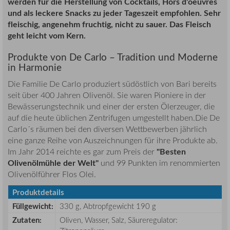
werden für die Herstellung von Cocktails, Hors d'oeuvres
und als leckere Snacks zu jeder Tageszeit empfohlen. Sehr
fleischig, angenehm fruchtig, nicht zu sauer. Das Fleisch
geht leicht vom Kern.
Produkte von De Carlo – Tradition und Moderne
in Harmonie
Die Familie De Carlo produziert südöstlich von Bari bereits
seit über 400 Jahren Olivenöl. Sie waren Pioniere in der
Bewässerungstechnik und einer der ersten Ölerzeuger, die
auf die heute üblichen Zentrifugen umgestellt haben.Die De
Carlo´s räumen bei den diversen Wettbewerben jährlich
eine ganze Reihe von Auszeichnungen für ihre Produkte ab.
"Besten
Im Jahr 2014 reichte es gar zum Preis der
Olivenölmühle der Welt"
und 99 Punkten im renommierten
Olivenölführer Flos Olei.
Produktdetails
Füllgewicht
:
330 g, Abtropfgewicht 190 g
Zutaten:
Oliven, Wasser, Salz, Säureregulator: