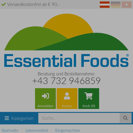
Versandkostenfrei ab € 90,-
Beratung und Bestellannahme:
+43 732 946859
Anmelden
Konto
Korb (0)
Kategorien
Startseite
Lebensmittel
Eingemachtes