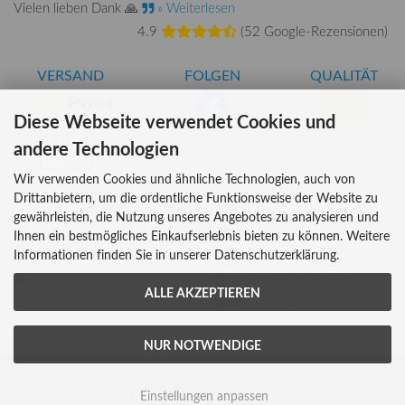
Vielen lieben Dank 🙏
» Weiterlesen
4.9
(
52 Google-Rezensionen
)
VERSAND
FOLGEN
QUALITÄT
Diese Webseite verwendet Cookies und
AT-BIO-401
andere Technologien
Wir verwenden Cookies und ähnliche Technologien, auch von
Drittanbietern, um die ordentliche Funktionsweise der Website zu
INFORMATIONEN
ZAHLUNG
gewährleisten, die Nutzung unseres Angebotes zu analysieren und
Über uns
Ihnen ein bestmögliches Einkaufserlebnis bieten zu können. Weitere
Informationen finden Sie in unserer Datenschutzerklärung.
Versandkosten
Kreditkarte
Lieferzeiten
Rechnung, Vorkasse
ALLE AKZEPTIEREN
Bar (im Geschäft)
NUR NOTWENDIGE
Impressum
AGB
Widerrufsrecht
Datenschutz
Vertrag widerrufen
Cookie Einstellungen
Einstellungen anpassen