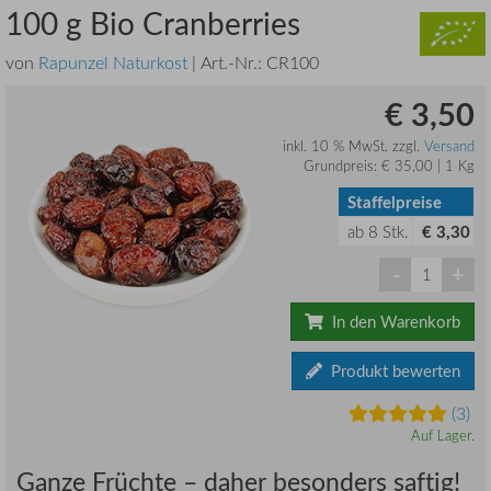
100 g Bio Cranberries
von
Rapunzel Naturkost
| Art.-Nr.:
CR100
€ 3,50
inkl. 10 % MwSt. zzgl.
Versand
Grundpreis: € 35,00 | 1 Kg
Staffelpreise
ab
8
Stk.
€ 3,30
-
+
In den Warenkorb
Produkt bewerten
(3)
Auf Lager.
Ganze Früchte – daher besonders saftig!