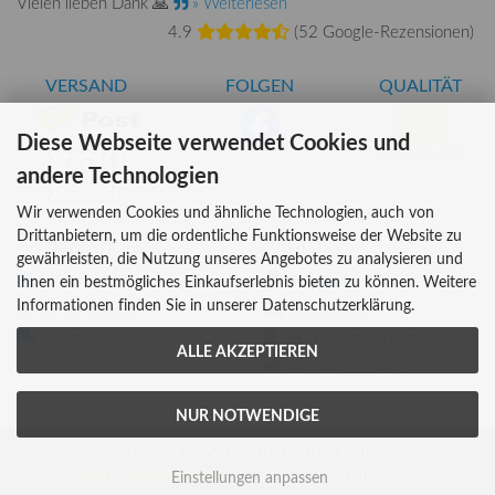
Vielen lieben Dank 🙏
» Weiterlesen
4.9
(
52 Google-Rezensionen
)
VERSAND
FOLGEN
QUALITÄT
Diese Webseite verwendet Cookies und
AT-BIO-401
andere Technologien
Wir verwenden Cookies und ähnliche Technologien, auch von
Drittanbietern, um die ordentliche Funktionsweise der Website zu
INFORMATIONEN
ZAHLUNG
gewährleisten, die Nutzung unseres Angebotes zu analysieren und
Über uns
Ihnen ein bestmögliches Einkaufserlebnis bieten zu können. Weitere
Informationen finden Sie in unserer Datenschutzerklärung.
Versandkosten
Kreditkarte
Lieferzeiten
Rechnung, Vorkasse
ALLE AKZEPTIEREN
Bar (im Geschäft)
NUR NOTWENDIGE
Impressum
AGB
Widerrufsrecht
Datenschutz
Vertrag widerrufen
Cookie Einstellungen
Einstellungen anpassen