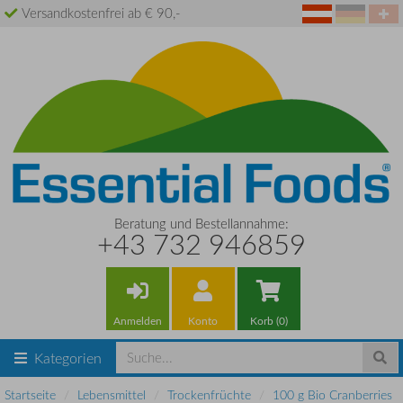
Versandkostenfrei ab € 90,-
Beratung und Bestellannahme:
+43 732 946859
Anmelden
Konto
Korb (0)
Kategorien
Startseite
Lebensmittel
Trockenfrüchte
100 g Bio Cranberries