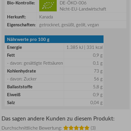
Bio-Kontrolle:
DE-ÖKO-006
Nicht-EU-Landwirtschaft
Herkunft:
Kanada
Eigenschaften:
getrocknet, gesüßt, geölt, vegan
Nährwerte pro 100 g
Energie
1.385 kJ | 331 kcal
Fett
0,9 g
- davon: gesättigte Fettsäuren
0,1 g
Kohlenhydrate
73 g
- davon: Zucker
56 g
Ballaststoffe
5,8 g
Eiweiß
0,9 g
Salz
0,04 g
Das sagen andere Kunden zu diesem Produkt:
Durchschnittliche Bewertung:
(3)