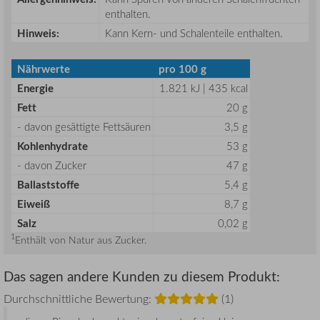
enthalten.
Hinweis:
Kann Kern- und Schalenteile enthalten.
Nährwerte
pro 100 g
Energie
1.821 kJ | 435 kcal
Fett
20 g
- davon gesättigte Fettsäuren
3,5 g
Kohlenhydrate
53 g
- davon Zucker
47 g
Ballaststoffe
5,4 g
Eiweiß
8,7 g
Salz
0,02 g
1
Enthält von Natur aus Zucker.
Das sagen andere Kunden zu diesem Produkt:
Durchschnittliche Bewertung:
(1)