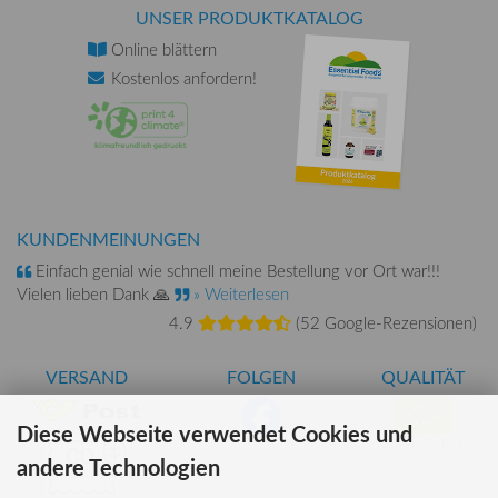
UNSER PRODUKTKATALOG
Online
blättern
Kostenlos
anfordern!
KUNDENMEINUNGEN
Einfach genial wie schnell meine Bestellung vor Ort war!!!
Vielen lieben Dank 🙏
» Weiterlesen
4.9
(
52 Google-Rezensionen
)
VERSAND
FOLGEN
QUALITÄT
Diese Webseite verwendet Cookies und
AT-BIO-401
andere Technologien