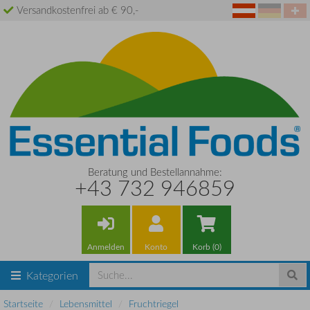
Versandkostenfrei ab € 90,-
Beratung und Bestellannahme:
+43 732 946859
Anmelden
Konto
Korb (0)
Kategorien
Startseite
Lebensmittel
Fruchtriegel