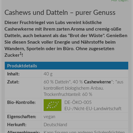
Cashews und Datteln – purer Genuss
Dieser Fruchtriegel von Lubs vereint köstliche
Cashewkerne mit ihrem zarten Aroma und cremig-süße
Datteln, auch bekannt als das "Brot der Wüste". Genießen
Sie diesen Snack voller Energie und Nährstoffe beim
Wandern, Sporteln oder im Büro. Ohne zugesetzten
1
Zucker
!
Produktdetails
Inhalt:
40 g
Zutat:
60 % Datteln*, 40 %
Cashewkerne
*; *aus
kontrolliert biologischem Anbau.
Trockenfruchtanteil: 60 %
Bio-Kontrolle:
DE-ÖKO-005
EU-/Nicht-EU-Landwirtschaft
Eigenschaften:
vegan
Herkunft:
Deutschland
Allergenhinweis:
Kann Spuren von anderen Schalenfrüchten